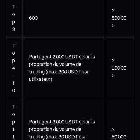
T
≥
o
600
500 00
p
0
3
T
o
Partagent 2 000 USDT selon la
p
≥
proportion du volume de
4
100 00
trading (max. 300 USDT par
–
0
utilisateur)
1
0
T
o
p
Partagent 3 000 USDT selon la
1
proportion du volume de
≥
1
trading (max. 80 USDT par
50 000