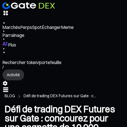
Marchés
Perps
Spot
Échanger
Meme
Parrainage
Plus
Rechercher token/portefeuille
/
Activité
BLOG
Défi de trading DEX Futures sur Gate : c...
Défi de trading DEX Futures
sur Gate : concourez pour