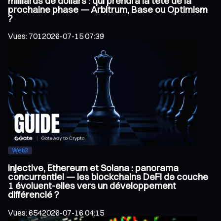
milliards de dollars : qui prendra la tête de la
prochaine phase — Arbitrum, Base ou Optimism
?
Vues
:
701
2026-07-15 07:39
Web3
Injective, Ethereum et Solana : panorama
concurrentiel — les blockchains DeFi de couche
1 évoluent-elles vers un développement
différencié ?
Vues
:
654
2026-07-16 04:15