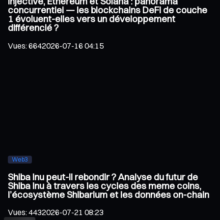
Injective, Ethereum et Solana : panorama
concurrentiel — les blockchains DeFi de couche
1 évoluent-elles vers un développement
différencié ?
Vues
:
664
2026-07-16 04:15
Web3
Shiba Inu peut-il rebondir ? Analyse du futur de
Shiba Inu à travers les cycles des meme coins,
l’écosystème Shibarium et les données on-chain
Vues
:
443
2026-07-21 08:23