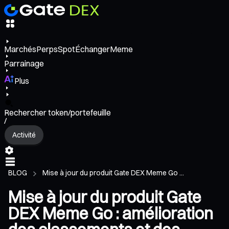
Marchés
Perps
Spot
Échanger
Meme
Parrainage
Plus
Rechercher token/portefeuille
/
Activité
BLOG
Mise à jour du produit Gate DEX Meme Go ...
Mise à jour du produit Gate
DEX Meme Go : amélioration