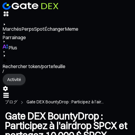
Marchés
Perps
Spot
Échanger
Meme
Parrainage
Plus
Rechercher token/portefeuille
/
Activité
ブログ
Gate DEX BountyDrop : Participez à l’air...
Gate DEX BountyDrop :
Participez à l’airdrop SPCX et