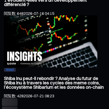
1 évoluent-elles vers un développement
différencié ?
閲覧数
:
648
2026-07-16 04:15
Web3
Shiba Inu peut-il rebondir ? Analyse du futur de
Shiba Inu à travers les cycles des meme coins,
l’écosystème Shibarium et les données on-chain
閲覧数
:
428
2026-07-21 08:23