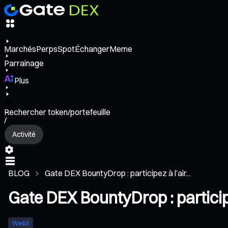
Marchés
Perps
Spot
Échanger
Meme
Parrainage
Plus
Rechercher token/portefeuille
/
Activité
BLOG
Gate DEX BountyDrop : participez à l’air...
Gate DEX BountyDrop : particip
Web3