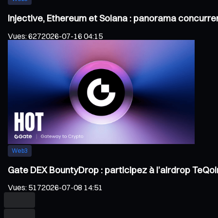
Injective, Ethereum et Solana : panorama concurren
Vues
:
627
2026-07-16 04:15
Web3
Gate DEX BountyDrop : participez à l’airdrop TeQo
Vues
:
517
2026-07-08 14:51