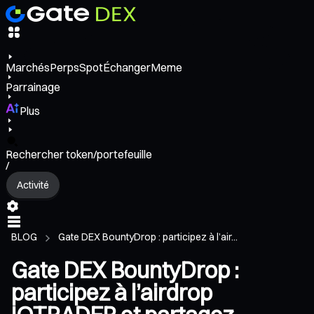
Marchés
Perps
Spot
Échanger
Meme
Parrainage
Plus
Rechercher token/portefeuille
/
Activité
BLOG
Gate DEX BountyDrop : participez à l’air...
Gate DEX BountyDrop :
participez à l’airdrop