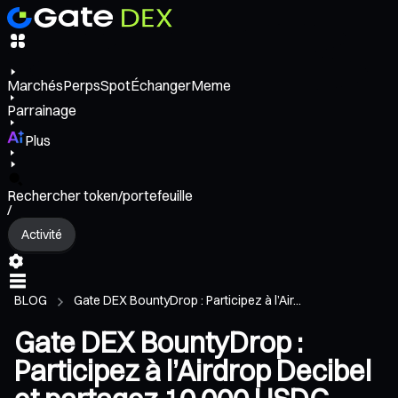
Marchés
Perps
Spot
Échanger
Meme
Parrainage
Plus
Rechercher token/portefeuille
/
Activité
BLOG
Gate DEX BountyDrop : Participez à l’Air...
Gate DEX BountyDrop :
Participez à l’Airdrop Decibel