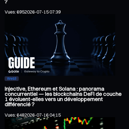
?
Vues
:
695
2026-07-15 07:39
Web3
Injective, Ethereum et Solana : panorama
concurrentiel — les blockchains DeFi de couche
1 évoluent-elles vers un développement
différencié ?
Vues
:
648
2026-07-16 04:15