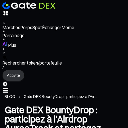
Marchés
Perps
Spot
Échanger
Meme
Parrainage
Plus
Rechercher token/portefeuille
/
Activité
BLOG
Gate DEX BountyDrop : participez à l’Air...
Gate DEX BountyDrop :
participez à l’Airdrop