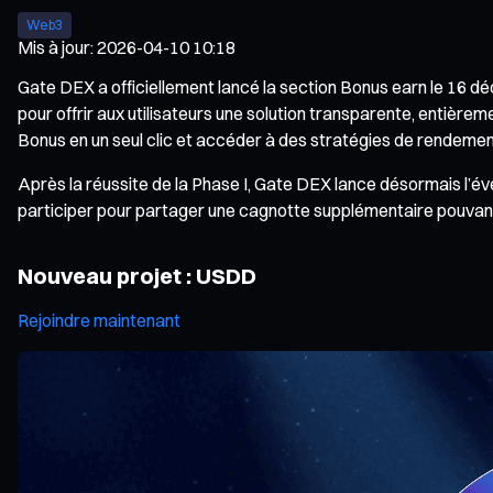
Web3
Mis à jour
:
2026-04-10 10:18
Gate DEX a officiellement lancé la section Bonus earn le 16 d
pour offrir aux utilisateurs une solution transparente, entière
Bonus en un seul clic et accéder à des stratégies de rendement
Après la réussite de la Phase I, Gate DEX lance désormais l’é
participer pour partager une cagnotte supplémentaire pouvan
Nouveau projet : USDD
Rejoindre maintenant