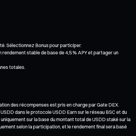
té. Sélectionnez Bonus pour participer.
 rendement stable de base de 4,5 % APY et partager un
nes totales.
ation des récompenses est pris en charge par Gate DEX.
e USDD dans le protocole USDD Earn sur le réseau BSC et du
 uniquement sur la base du montant total de USDD staké sur la
ment selon la participation, et le rendement final sera basé