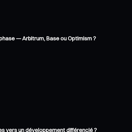
ne phase — Arbitrum, Base ou Optimism ?
les vers un développement différencié ?