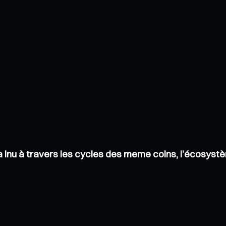
iba Inu à travers les cycles des meme coins, l’écosys