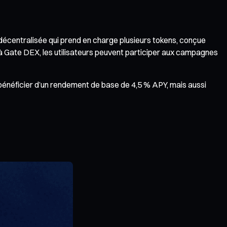
décentralisée qui prend en charge plusieurs tokens, conçue
ce à Gate DEX, les utilisateurs peuvent participer aux campagnes
bénéficier d’un rendement de base de 4,5 % APY, mais aussi