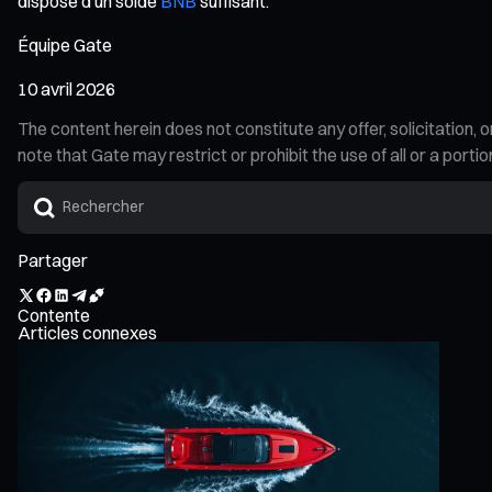
dispose d’un solde
BNB
suffisant.
Équipe Gate
10 avril 2026
The content herein does not constitute any offer, solicitatio
note that Gate may restrict or prohibit the use of all or a por
Partager
Contente
Articles connexes