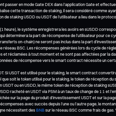
ent passer en mode Gate DEX dans l’application Gate et effectu
réalise cette transaction de staking, il sera considéré comme ay
tion de staking USDD ou USDT de l’utilisateur a lieu dans le pr
1 heure), le système enregistrera les avoirs en sUSDD correspond
 qui déterminera la part de récompense de l’utilisateur pour ce 
u les transferts on-chain) ne seront pas inclus dans la part d’inves
réseau BSC. Les récompenses générées lors du cycle de règlemen
 et réclamées à tout moment et ne sont pas affectées par la dat
es de récompense vers le smart contract nécessite un certain te
SDT. Si USDT est utilisé pour le staking, le smart contract conv
 que soit le token utilisé pour le staking, le token de réception d
r en USDT ou en USDD, le même token de réception de staking sUS
D racheté en USDT via PSM à un taux de change de 1:1 et l’enverr
ichée sur la page du produit d’investissement USDT et sur la p
 récompenses avec succès depuis l’une ou l’autre page, le montant
gne nécessitent des
BNB
sur le réseau BSC comme frais de gas. V