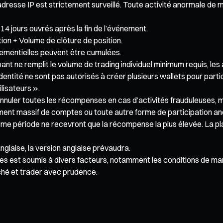
 adresse IP est strictement surveillé. Toute activité anormale d
4 jours ouvrés après la fin de l’événement.
ion + Volume de clôture de position.
mentielles peuvent être cumulées.
pant ne remplit le volume de trading individuel minimum requis, le
entité ne sont pas autorisés à créer plusieurs wallets pour parti
lisateurs ».
’annuler toutes les récompenses en cas d’activités frauduleuses, m
rement massif de comptes ou toute autre forme de participation a
ême période ne recevront que la récompense la plus élevée. La pla
nglaise, la version anglaise prévaudra.
s est soumis à divers facteurs, notamment les conditions de march
rché et trader avec prudence.