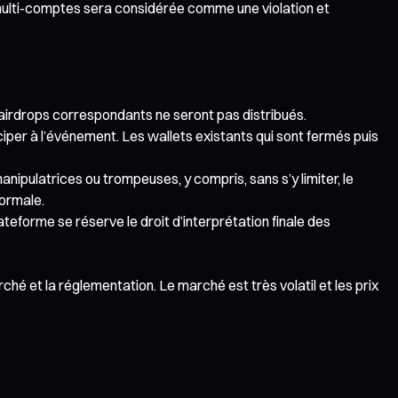
e multi-comptes sera considérée comme une violation et
s airdrops correspondants ne seront pas distribués.
ciper à l’événement. Les wallets existants qui sont fermés puis
anipulatrices ou trompeuses, y compris, sans s’y limiter, le
normale.
teforme se réserve le droit d’interprétation finale des
é et la réglementation. Le marché est très volatil et les prix