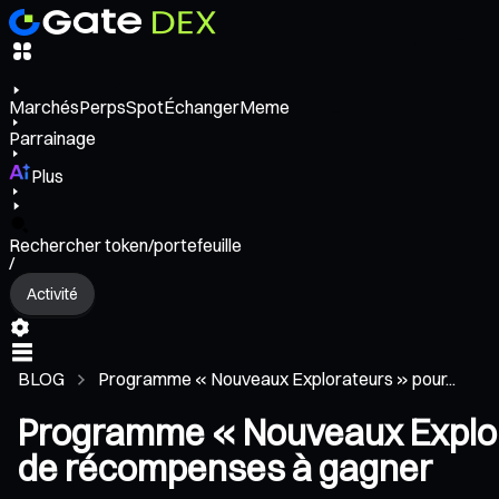
Marchés
Perps
Spot
Échanger
Meme
Parrainage
Plus
Rechercher token/portefeuille
/
Activité
BLOG
Programme « Nouveaux Explorateurs » pour...
Programme « Nouveaux Explora
de récompenses à gagner