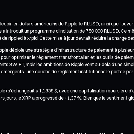
blecoin en dollars américains de Ripple, le RLUSD, ainsi que l’ou
introduit un programme d’incitation de 750 000 RLUSD. Ce mêm
mé de rippled à xrpld. Cette mise à jour devrait réduire la charge
pple déploie une stratégie d’infrastructure de paiement à plusieurs
ur optimiser le règlement transfrontalier, et les outils de paie
ts SWIFT, mais les ambitions de Ripple vont au-delà d’une simple
mergents : une couche de règlement institutionnelle portée par
le) s’échangeait à 1,1838 $, avec une capitalisation boursière d’
iers jours, le XRP a progressé de +1,37 %. Bien que le sentiment 