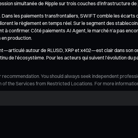
ression simultanée de Ripple sur trois couches d’infrastructure de
t. Dans les paiements transfrontaliers, SWIFT comble les écarts d
rent le règlement en temps réel. Sur le segment des stablecoins
nt à confirmer. Côté paiements AI Agent, le marché n’a pas encore
n en production.
nt—articulé autour de RLUSD, XRP et x402—est clair dans son ori
nu de l’écosystème. Pour les acteurs qui suivent l’évolution du 
n, or recommendation. You should always seek independent profess
tion of the Services from Restricted Locations. For more informati