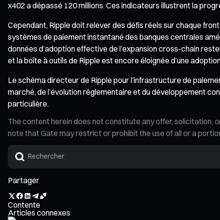
x402 a dépassé 120 millions. Ces indicateurs illustrent la prog
Cependant, Ripple doit relever des défis réels sur chaque fron
systèmes de paiement instantané des banques centrales amélio
données d’adoption effective de l’expansion cross-chain reste
et la boîte à outils de Ripple est encore éloignée d’une adoptio
Le schéma directeur de Ripple pour l’infrastructure de paieme
marché, de l’évolution réglementaire et du développement conti
particulière.
The content herein does not constitute any offer, solicitatio
note that Gate may restrict or prohibit the use of all or a por
Partager
Contente
Articles connexes