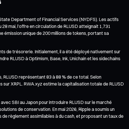
s
tate Department of Financial Services (NYDFS). Les actifs
28 mai, l’offre en circulation de RLUSD atteignait 1,731
ne émission unique de 200 millions de tokens, portant sa
 de trésorerie. Initialement, il a été déployé nativement sur
dre RLUSD à Optimism, Base, Ink, Unichain et les sidechains
lars, RLUSD représentant 83 à 88 % de ce total. Selon
oins sur XRPL. RWA.xyz estime la capitalisation totale de RLUSD
at avec SBI au Japon pour introduire RLUSD sur le marché
lutions de conservation. En mai 2026, Ripple a soumis un
 de règlement assimilables à du cash, et proposant un taux de