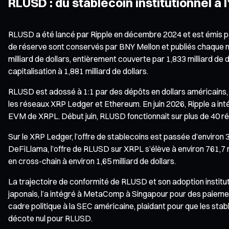
RLUSD : du stablecoin institutionnel à l
RLUSD a été lancé par Ripple en décembre 2024 et est émis p
de réserve sont conservés par BNY Mellon et publiés chaque moi
milliard de dollars, entièrement couverte par 1,833 milliard de
capitalisation à 1,881 milliard de dollars.
RLUSD est adossé à 1:1 par des dépôts en dollars américains, d
les réseaux XRP Ledger et Ethereum. En juin 2026, Ripple a i
EVM de XRPL. Début juin, RLUSD fonctionnait sur plus de 40 r
Sur le XRP Ledger, l’offre de stablecoins est passée d’environ 3
DeFiLlama, l’offre de RLUSD sur XRPL s’élève à environ 761,7 m
en cross-chain à environ 1,65 milliard de dollars.
La trajectoire de conformité de RLUSD et son adoption institut
japonais, l’a intégré à MetaComp à Singapour pour des paieme
cadre politique à la SEC américaine, plaidant pour que les st
décote nul pour RLUSD.