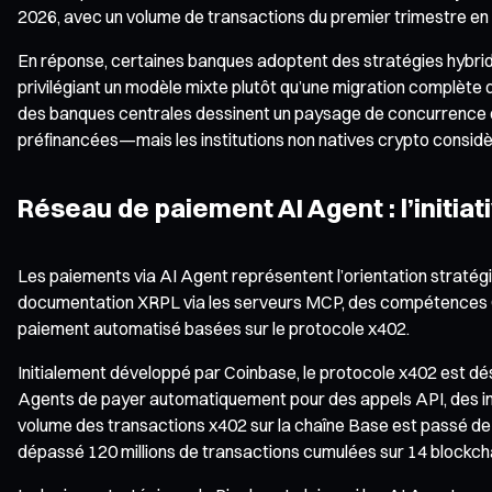
2026, avec un volume de transactions du premier trimestre en h
En réponse, certaines banques adoptent des stratégies hybride
privilégiant un modèle mixte plutôt qu’une migration complète
des banques centrales dessinent un paysage de concurrence et 
préfinancées—mais les institutions non natives crypto considèr
Réseau de paiement AI Agent : l’initia
Les paiements via AI Agent représentent l’orientation stratégiq
documentation XRPL via les serveurs MCP, des compétences Clau
paiement automatisé basées sur le protocole x402.
Initialement développé par Coinbase, le protocole x402 est dé
Agents de payer automatiquement pour des appels API, des inf
volume des transactions x402 sur la chaîne Base est passé de p
dépassé 120 millions de transactions cumulées sur 14 blockcha