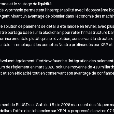
ce et le routage de liquidité.
e Wormhole permettent l’interopérabilité avec l’écosystème bloc
Agent, visant un avantage de pionnier dans l’économie des machi
solution de paiement de détail a été lancée en février, avec plus 
gistre partagé basé sur la blockchain pour relier l’infrastructure 
n incrémentale plutôt qu’une révolution, conservant la structur
amentale—remplaçant les comptes Nostro préfinancés par XRP et RL
luent également. FedNow favorise l’intégration des paiements tr
 jours de règlement en mars 2026, soit une moyenne de 418 milliards
 et son efficacité tout en conservant son avantage de confiance
cement de RLUSD sur Gate le 15 juin 2026 marquent des étapes maje
dollars, l’offre de stablecoins sur XRPL a progressé d’environ 97