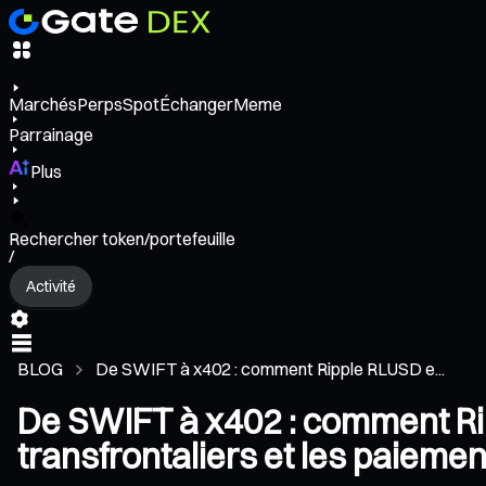
Marchés
Perps
Spot
Échanger
Meme
Parrainage
Plus
Rechercher token/portefeuille
/
Activité
BLOG
De SWIFT à x402 : comment Ripple RLUSD e...
De SWIFT à x402 : comment Ri
transfrontaliers et les paiemen