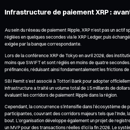
Infrastructure de paiement XRP : ava
Au sein du réseau de paiement Ripple, XRP n’est pas un actif s
réglées en quelques secondes via le XRP Ledger, puis échangées
exigée par la banque correspondante.
Lors de la conférence XRP de Tokyo en avril 2026, des institut
moins que SWIFT et sont réglés en moins de quatre secondes.
préfinancés, réduisant ainsi fondamentalement les frictions de
SBI Remit s’est associé à Tottori Bank pour adopter officielle
infrastructure a traité un volume total de 15 milliards de dolla
évaluant les corridors de paiement Ripple dans la région.
Cependant, la concurrence s’intensifie dans l’écosystème de
participantes, couvrant des corridors majeurs tels que l’Inde, l
bout. L’organisation développe également un projet de registr
un MVP pour des transactions réelles d’ici la fin 2026. Le sys