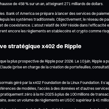
ausse de 458 % sur un an, atteignant 271 milliards de dollars.
s. Bank of America se prépare à lancer des services de paiements
 depuis les systèmes traditionnels. Objectivement, le réseau de
de coexistence. L’atout relatif de XRP réside dans l’efficacité
ent encore les règlements en stablecoins et crypto comme risqués
tive stratégique x402 de Ripple
ue la plus prospective de Ripple pour 2026. Le 10 juin, Ripple a p
de (prise en charge de la création de portefeuilles, consultatio
sormais géré par la x402 Foundation de la Linux Foundation. Il s’
érences de modèles, l’accès à des données et d’autres services 
ratiquement zéro à la mi-2025 à plus de 100 millions de transact
ins, avec un volume de règlements en USDC supérieur à 41 million