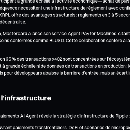
participent à grande échelle à l’activité économique—achat de puis
quence nécessitent une infrastructure de règlement avec confirm
RPL offre des avantages structurels : règlements en 3 à 5 seconde
décentralisé.
, Mastercard a lancé son service Agent Pay for Machines, citant R
ecoins conformes comme RLUSD. Cette collaboration confère à la 
iron 95 % des transactions x402 sont concentrées sur l’écosystè
à grande échelle ni de données de transactions en production ; le
ls pour développeurs abaisse la barrière d’entrée, mais un écart i
l’infrastructure
iements AI Agent révèle la stratégie d’infrastructure de Ripple :
ouvrant paiements transfrontaliers, DeFi et scénarios de micropa