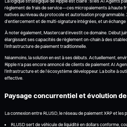
La logique stratégique de Ripple est claire : si les AI Agents 
règlement de frais de service—ces micropaiements à haute fré
natives au niveau du protocole et autorisation programmable. X
d’entiercement et de multi-signature intégrées, et un échange 
À noter également, Mastercard investit ce domaine. Début juin
élargissant ses capacités de règlement on-chain à des stabl
l’infrastructure de paiement traditionnelle.
Néanmoins, la solution en est à ses débuts. Actuellement, env
Ripple n’a pas encore annoncé de clients de paiement AI Agent 
l’infrastructure et de l’écosystème développeur. La boîte à outi
effective.
Paysage concurrentiel et évolution de 
La connexion entre RLUSD, le réseau de paiement XRP et les pa
RLUSD sert de véhicule de liquidité en dollars conforme, c