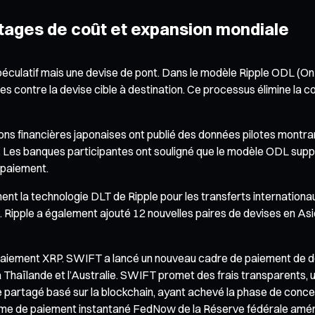
ntages de coût et expansion mondiale
péculatif mais une devise de pont. Dans le modèle Ripple ODL (On-
 contre la devise cible à destination. Ce processus élimine la c
ions financières japonaises ont publié des données pilotes montr
 Les banques participantes ont souligné que le modèle ODL supp
 paiement.
ment la technologie DLT de Ripple pour les transferts internation
rs. Ripple a également ajouté 12 nouvelles paires de devises en Asi
 paiement XRP. SWIFT a lancé un nouveau cadre de paiement de d
a Thaïlande et l’Australie. SWIFT promet des frais transparents, un
e partagé basé sur la blockchain, ayant achevé la phase de conce
tème de paiement instantané FedNow de la Réserve fédérale améric