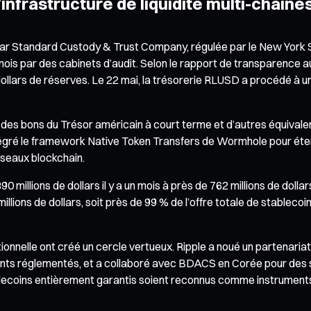
’infrastructure de liquidité multi-chaîne
ar Standard Custody & Trust Company, régulée par le New York S
s par des cabinets d’audit. Selon le rapport de transparence au 
 dollars de réserves. Le 22 mai, la trésorerie RLUSD a procédé à u
es bons du Trésor américain à court terme et d’autres équivalents
ntégré le framework Native Token Transfers de Wormhole pour éten
éseaux blockchain.
90 millions de dollars il y a un mois à près de 762 millions de dol
illions de dollars, soit près de 99 % de l’offre totale de stablec
ionnelle ont créé un cercle vertueux. Ripple a noué un partenari
nts réglementés, et a collaboré avec BDACS en Corée pour des so
ablecoins entièrement garantis soient reconnus comme instruments