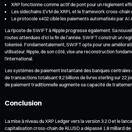
XRP fonctionne comme actif de pont pour un règlement effica
Les sidechains EVM de XRPL et le framework cross-chain d
Le protocole x402 cible les paiements automatisés par AI 
La riposte de SWIFT à Ripple progresse également. Sa nouvelle 
routes attendues d’ici la fin de l’année. SWIFT construit un re
tokenisé. Fondamentalement, SWIFT opte pour une amélioratio
utilisateur. Ripple, de son côté, vise une reconstruction fond
l’international.
Les systèmes de paiement instantané des banques centrales évo
de transactions totalisant 9,2 billions de livres sterling sur 22
de paiement traditionnelle augmente sa capacité de traitement
Conclusion
La mise à niveau du XRP Ledger vers la version 3.2.0 et le lan
capitalisation cross-chain de RLUSD a dépassé 1,8 milliard de 