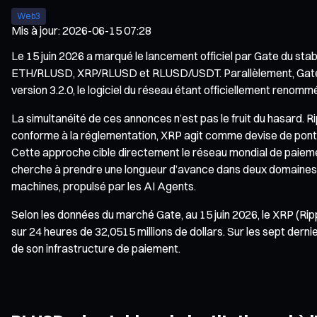
Web3
Mis à jour
:
2026-06-15 07:28
Le 15 juin 2026 a marqué le lancement officiel par Gate du sta
ETH/RLUSD, XRP/RLUSD et RLUSD/USDT. Parallèlement, Gate a 
version 3.2.0, le logiciel du réseau étant officiellement renom
La simultanéité de ces annonces n’est pas le fruit du hasard. Ri
conforme à la réglementation, XRP agit comme devise de pont po
Cette approche cible directement le réseau mondial de paiemen
cherche à prendre une longueur d’avance dans deux domaines é
machines, propulsé par les AI Agents.
Selon les données du marché Gate, au 15 juin 2026, le XRP (Ripp
sur 24 heures de 32,0515 millions de dollars. Sur les sept dern
de son infrastructure de paiement.