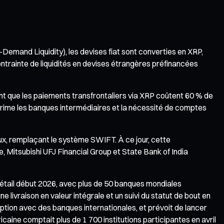
Demand Liquidity), les devises fiat sont converties en XRP,
ontrainte de liquidités en devises étrangères préfinancées
ant que les paiements transfrontaliers via XRP coûtent 60 % de
rime les banques intermédiaires et la nécessité de comptes
aux, remplaçant le système SWIFT. À ce jour, cette
e, Mitsubishi UFJ Financial Group et State Bank of India
étail début 2026, avec plus de 50 banques mondiales
e livraison en valeur intégrale et un suivi du statut de bout en
ption avec des banques internationales, et prévoit de lancer
aine comptait plus de 1 700 institutions participantes en avril