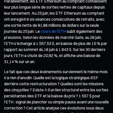
Parallèlement, les ETF Ethereum au comptant connaissent
leur plus longue série de sorties nettes de capitaux depuis
leur lancement. Au 25 juin, les ETF Ethereum au comptant
ont enregistré six séances consécutives de retraits, avec
une sortie nette de 81,86 millions de dollars sur la seule
journée du 25 juin. Le
cours de l’ETH
subit également des
pressions. Selon les données de marché Gate, au 26 juin,
l’ETH s’échange à 1 557,53 $, en baisse de plus de 15 % par
rapport au sommet du 16 juin à 1 843 $. Sur les 30 derniers
jours, l’ETH a chuté de 20,92 %, et affiche une baisse de
31,14 % sur un an.
Le fait que ces deux événements surviennent le même mois
n’a rien d’anodin. Quelle est la logique stratégique d’EF
derrière cette restructuration ? Quelles sont les missions
des cinq pôles ? Existe-t-il un lien structurel entre les sorties
persistantes des ETF et la baisse du prix ? 1 557 $ pour
l’ETH : signal de plancher ou simple pause avant une nouvelle
correction ? Cet article analyse ces évolutions sous deux