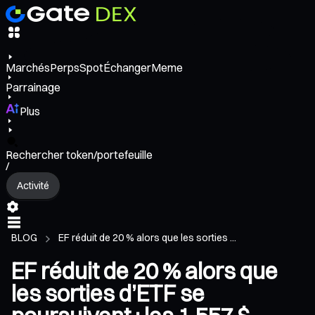
Marchés
Perps
Spot
Échanger
Meme
Parrainage
Plus
Rechercher token/portefeuille
/
Activité
BLOG
EF réduit de 20 % alors que les sorties ...
EF réduit de 20 % alors que
les sorties d’ETF se