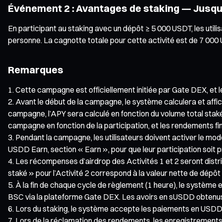
Événement 2 : Avantages de staking — Jusqu
En participant au staking avec un dépôt ≥ 5 000 USDT, les ut
personne. La cagnotte totale pour cette activité est de 7 000 
Remarques
Cette campagne est officiellement initiée par Gate DEX, et
Avant le début de la campagne, le système calculera et aff
campagne, l’APY sera calculé en fonction du volume total staké
campagne en fonction de la participation, et les rendements fi
Pendant la campagne, les utilisateurs doivent activer le m
USDD Earn, section « Earn », pour que leur participation soit 
Les récompenses d’airdrop des Activités 1 et 2 seront distr
staké » pour l’Activité 2 correspond à la valeur nette de dépôt
À la fin de chaque cycle de règlement (1 heure), le système 
BSC via la plateforme Gate DEX. Les avoirs en sUSDD obtenus
Lors du staking, le système accepte les paiements en USDD o
Lors de la réclamation des rendements, les enregistremen