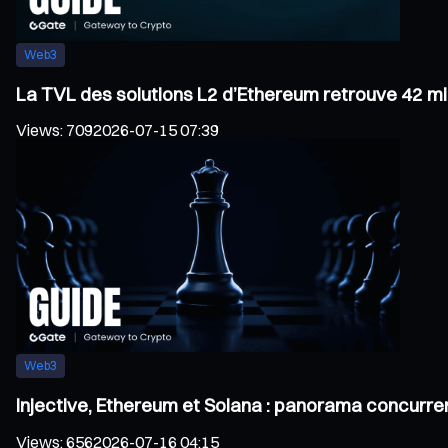
Web3
La TVL des solutions L2 d’Ethereum retrouve 42 mil
Views
:
709
2026-07-15 07:39
Web3
Injective, Ethereum et Solana : panorama concurren
Views
:
656
2026-07-16 04:15