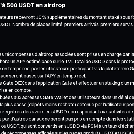
’à 500 USDT en airdrop
ilisateurs recevront 10 % supplémentaires du montant staké sous
USDT. Nombre de places limité, premiers arrivés, premiers servis.
 les récompenses d’airdrop associées sont prises en charge par 
ichera un APY estimé basé sur le TVL total de USDD dans le prot
 en temps réel par les utilisateurs participant via la plateforme
naux seront basés sur l’APY en temps réel.
ode Gate DEX dans l’application Gate et effectuer un staking d’
prise en compte.
ibuées aux adresses Gate Wallet des utilisateurs dans un délai de
 la plus basse (dépôts moins rachats) détenue par l’utilisateur p
enregistrera les avoirs en sUSDD correspondant aux activités de st
 par d’autres canaux ne seront pas pris en compte dans les stat
u USDT, qui sont convertis en sUSDD via PSM à un taux d’échange
ts de récompenses affichés sur les pages produits USDT et USD