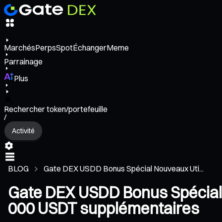
Marchés
Perps
Spot
Échanger
Meme
Parrainage
Plus
Rechercher token/portefeuille
/
Activité
BLOG
Gate DEX USDD Bonus Spécial Nouveaux Uti...
Gate DEX USDD Bonus Spécial No
000 USDT supplémentaires