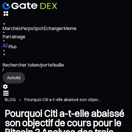
Marchés
Perps
Spot
Échanger
Meme
Parrainage
Plus
Rechercher token/portefeuille
/
Activité
BLOG
Pourquoi Citi a-t-elle abaissé son objec...
Pourquoi Citi a-t-elle abaissé
son objectif de cours pour le