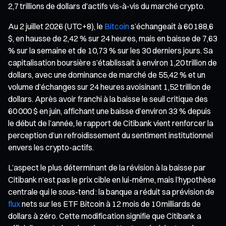
2,7 trillions de dollars d’actifs vis-à-vis du marché crypto.
Au 2 juillet 2026 (UTC+8), le
Bitcoin
s’échangeait à 60 188,6
$, en hausse de 2,42 % sur 24 heures, mais en baisse de 7,63
% sur la semaine et de 10,73 % sur les 30 derniers jours. Sa
capitalisation boursière s’établissait à environ 1,20 trillion de
dollars, avec une dominance de marché de 55,42 % et un
volume d’échanges sur 24 heures avoisinant 1,52 trillion de
dollars. Après avoir franchi à la baisse le seuil critique des
60 000 $ en juin, affichant une baisse d’environ 33 % depuis
le début de l’année, le rapport de Citibank vient renforcer la
perception d’un refroidissement du sentiment institutionnel
envers les crypto-actifs.
L’aspect le plus déterminant de la révision à la baisse par
Citibank n’est pas le prix cible en lui-même, mais l’hypothèse
centrale qui le sous-tend : la banque a réduit sa prévision de
flux
nets sur les ETF Bitcoin à 12 mois de 10 milliards de
dollars à zéro. Cette modification signifie que Citibank a