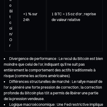
o
Bi
+1 % sur
1 BTC ≈ 15 oz d’or ; reprise
t
24h
de valeur relative
c
oi
n/
O
r
Divergence de performance : Le recul du Bitcoin est bien
moindre que celui de l’or, indiquant qu’il ne suit pas
entièrement le comportement des actifs traditionnels à
risque (comme les actions américaines).
Différences structurelles de marché : Le rallye massif de
l’or a généré une forte pression de correction ; la correction
profonde du Bitcoin plus tôt a permis de libérer une partie
de la pression vendeuse.
Logique macroéconomique : Une Fed restrictive implique