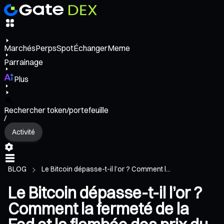
Marchés
Perps
Spot
Échanger
Meme
Parrainage
Plus
Rechercher token/portefeuille
/
Activité
BLOG
Le Bitcoin dépasse-t-il l’or ? Comment l...
Le Bitcoin dépasse-t-il l’or ?
Comment la fermeté de la