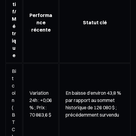
ti
f/
Performa
M
nce
Statut clé
é
récente
tr
iq
u
e
Bi
t
c
oi
Variation
En baisse d’environ 43,8 %
n
24h : +0,06
par rapport au sommet
(
% ; Prix :
historique de 126 080 $ ;
B
70 863,6 $
précédemment survendu
T
C