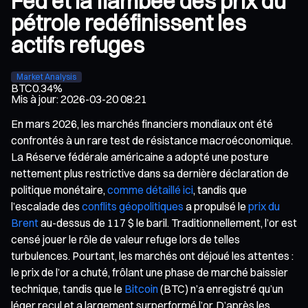
Fed et la flambée des prix du
pétrole redéfinissent les
actifs refuges
Market Analysis
BTC
0.34%
Mis à jour
:
2026-03-20 08:21
En mars 2026, les marchés financiers mondiaux ont été
confrontés à un rare test de résistance macroéconomique.
La Réserve fédérale américaine a adopté une posture
nettement plus restrictive dans sa dernière déclaration de
politique monétaire,
comme détaillé ici
, tandis que
l’escalade des
conflits géopolitiques
a propulsé le
prix du
Brent
au-dessus de 117 $ le baril. Traditionnellement, l’or est
censé jouer le rôle de valeur refuge lors de telles
turbulences. Pourtant, les marchés ont déjoué les attentes :
le prix de l’or a chuté, frôlant une phase de marché baissier
technique, tandis que le
Bitcoin
(BTC) n’a enregistré qu’un
léger recul et a largement surperformé l’or. D’après les