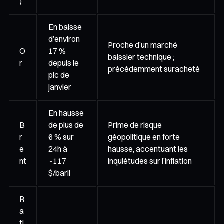
)
En baisse
d’environ
Proche d’un marché
O
17 %
baissier technique ;
r
depuis le
précédemment suracheté
pic de
janvier
En hausse
B
de plus de
Prime de risque
r
6 % sur
géopolitique en forte
e
24h à
hausse, accentuant les
nt
~117
inquiétudes sur l’inflation
$/baril
R
a
ti