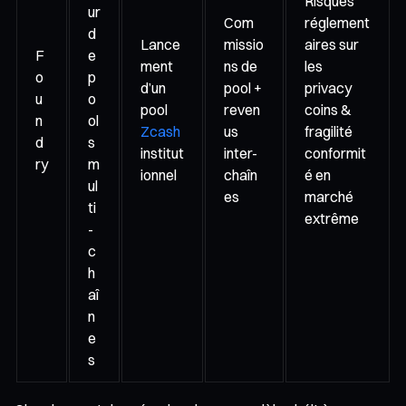
Risques
ur
Com
réglement
d
Lance
missio
aires sur
F
e
ment
ns de
les
o
p
d’un
pool +
privacy
u
o
pool
reven
coins &
n
ol
Zcash
us
fragilité
d
s
institut
inter-
conformit
ry
m
ionnel
chaîn
é en
ul
es
marché
ti
extrême
-
c
h
aî
n
e
s