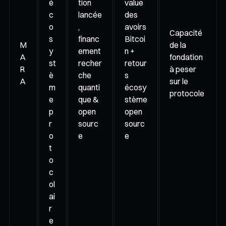
é
tion
value
c
lancée
des
o
,
avoirs
Capacité
s
financ
Bitcoi
M
de la
y
ement
n +
A
fondation
st
recher
retour
R
à peser
è
che
s
A
sur le
m
quanti
écosy
protocole
e
que &
stème
p
open
open
r
sourc
sourc
o
e
e
t
o
c
ol
ai
r
e