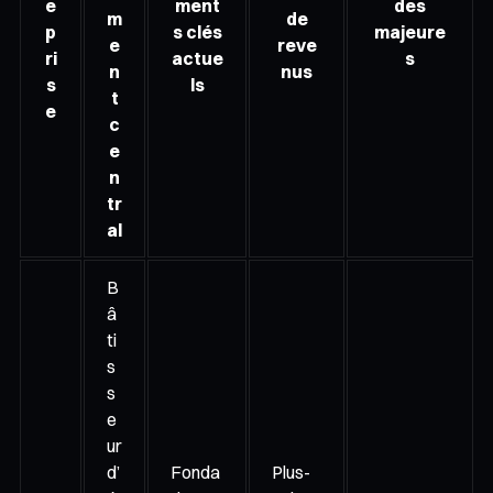
e
ment
des
m
de
p
s clés
majeure
e
reve
ri
actue
s
n
nus
s
ls
t
e
c
e
n
tr
al
B
â
ti
s
s
e
ur
d’
Fonda
Plus-