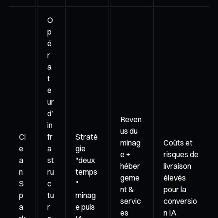
O
p
é
r
a
t
e
ur
d’
Reven
in
us du
Cl
fr
Straté
minag
Coûts et
e
a
gie
e +
risques de
a
st
"deux
héber
livraison
n
ru
temps
geme
élevés
S
c
"
nt &
pour la
p
tu
minag
servic
conversio
a
r
e puis
es
n IA