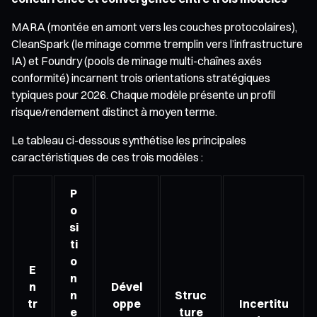
MARA (montée en amont vers les couches protocolaires),
CleanSpark (le minage comme tremplin vers l’infrastructure
IA) et Foundry (pools de minage multi-chaînes axés
conformité) incarnent trois orientations stratégiques
typiques pour 2026. Chaque modèle présente un profil
risque/rendement distinct à moyen terme.
Le tableau ci-dessous synthétise les principales
caractéristiques de ces trois modèles :
P
o
si
ti
o
E
n
n
Dével
n
Struc
tr
oppe
Incertitu
e
ture