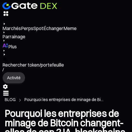
Marchés
Perps
Spot
Échanger
Meme
Parrainage
Plus
Rechercher token/portefeuille
/
Activité
BLOG
Pourquoi les entreprises de minage de Bi...
Pourquoi les entreprises de
minage de Bitcoin changent-