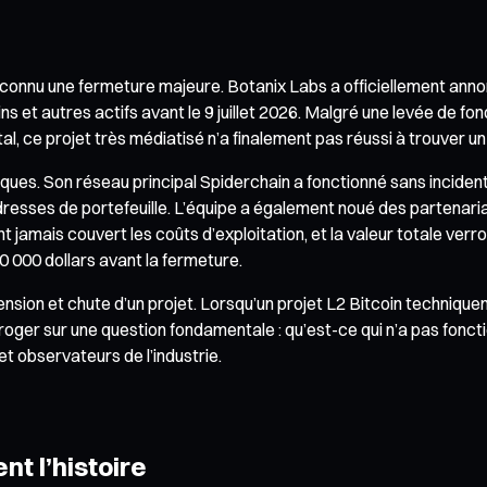
connu une fermeture majeure. Botanix Labs a officiellement annon
oins et autres actifs avant le 9 juillet 2026. Malgré une levée de fo
tal, ce projet très médiatisé n’a finalement pas réussi à trouver 
iques. Son réseau principal Spiderchain a fonctionné sans incide
adresses de portefeuille. L’équipe a également noué des partenari
t jamais couvert les coûts d’exploitation, et la valeur totale verro
0 000 dollars avant la fermeture.
ion et chute d’un projet. Lorsqu’un projet L2 Bitcoin techniqueme
rroger sur une question fondamentale : qu’est-ce qui n’a pas foncti
et observateurs de l’industrie.
nt l’histoire