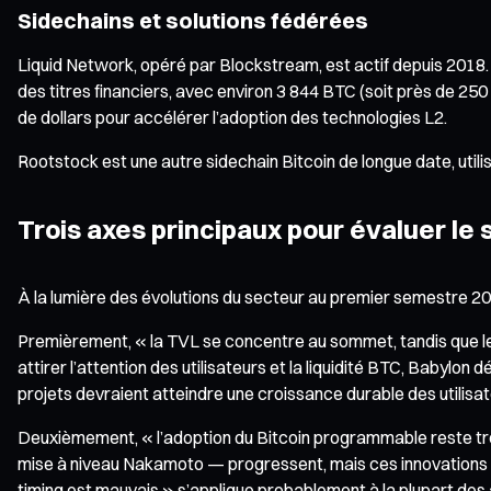
Sidechains et solutions fédérées
Liquid Network, opéré par Blockstream, est actif depuis 2018. En
des titres financiers, avec environ 3 844 BTC (soit près de 250 
de dollars pour accélérer l’adoption des technologies L2.
Rootstock est une autre sidechain Bitcoin de longue date, util
Trois axes principaux pour évaluer le
À la lumière des évolutions du secteur au premier semestre 2026
Premièrement, « la TVL se concentre au sommet, tandis que les
attirer l’attention des utilisateurs et la liquidité BTC, Babylon
projets devraient atteindre une croissance durable des utilisate
Deuxièmement, « l’adoption du Bitcoin programmable reste très
mise à niveau Nakamoto — progressent, mais ces innovations n’o
timing est mauvais » s’applique probablement à la plupart des 