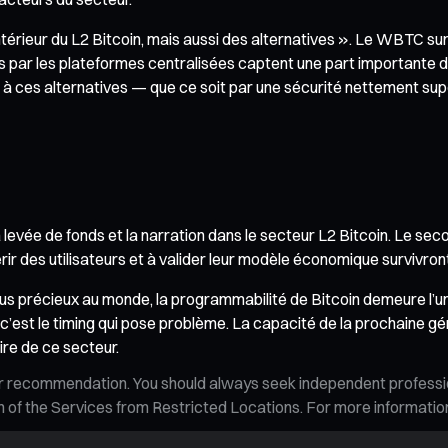
térieur du L2 Bitcoin, mais aussi des alternatives ». Le WBTC su
s par les plateformes centralisées captent une part importante de
port à ces alternatives — que ce soit par une sécurité nettement 
levée de fonds et la narration dans le secteur L2 Bitcoin. Le sec
érir des utilisateurs et à valider leur modèle économique survivron
 plus précieux au monde, la programmabilité de Bitcoin demeure l’u
c’est le timing qui pose problème. La capacité de la prochaine g
ire de ce secteur.
n, or recommendation. You should always seek independent profess
tion of the Services from Restricted Locations. For more informati