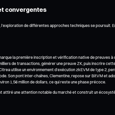
 et convergentes
s, l’exploration de différentes approches techniques se poursuit. 
marque la première inscription et vérification native de preuves 
liers de transactions, générer une preuve ZK, puis inscrire cette p
t. Citrea utilise un environnement d’exécution zkEVM de type 2,
code. Son pont inter-chaînes, Clementine, repose sur BitVM et ad
nviron 1,56 million de dollars, ce qui reste une phase précoce.
ent attiré une attention notable du marché et construit un écosys