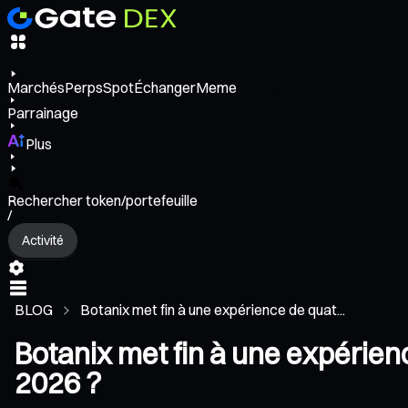
Marchés
Perps
Spot
Échanger
Meme
Parrainage
Plus
Rechercher token/portefeuille
/
Activité
BLOG
Botanix met fin à une expérience de quat...
Botanix met fin à une expérienc
2026 ?