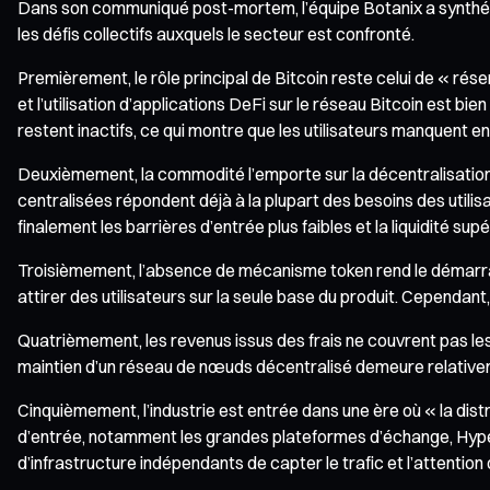
Dans son communiqué post-mortem, l’équipe Botanix a synthétis
les défis collectifs auxquels le secteur est confronté.
Premièrement, le rôle principal de Bitcoin reste celui de « rés
et l’utilisation d’applications DeFi sur le réseau Bitcoin est 
restent inactifs, ce qui montre que les utilisateurs manquent 
Deuxièmement, la commodité l’emporte sur la décentralisation
centralisées répondent déjà à la plupart des besoins des utilisat
finalement les barrières d’entrée plus faibles et la liquidité supé
Troisièmement, l’absence de mécanisme token rend le démarrage 
attirer des utilisateurs sur la seule base du produit. Cependant,
Quatrièmement, les revenus issus des frais ne couvrent pas les
maintien d’un réseau de nœuds décentralisé demeure relativeme
Cinquièmement, l’industrie est entrée dans une ère où « la dist
d’entrée, notamment les grandes plateformes d’échange, Hyperliqui
d’infrastructure indépendants de capter le trafic et l’attention 