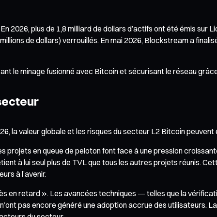
 2026, plus de 1,8 milliard de dollars d’actifs ont été émis sur Li
millions de dollars) verrouillés. En mai 2026, Blockstream a finali
isant le minage fusionné avec Bitcoin et sécurisant le réseau grâc
 secteur
, la valeur globale et les risques du secteur L2 Bitcoin peuvent 
 projets en queue de peloton font face à une pression croissante
 détient à lui seul plus de TVL que tous les autres projets réunis.
urs à l’avenir.
 en retard ». Les avancées techniques — telles que la vérificati
nt pas encore généré une adoption accrue des utilisateurs. La déc
acteurs du secteur.