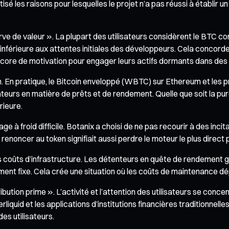
é les raisons pour lesquelles le projet n’a pas réussi à établir 
erve de valeur ». La plupart des utilisateurs considèrent le BTC c
bien inférieure aux attentes initiales des développeurs. Cela con
encore de motivation pour engager leurs actifs dormants dans des 
. En pratique, le Bitcoin enveloppé (WBTC) sur Ethereum et les 
eurs en matière de prêts et de rendement. Quelle que soit la pureté
rieure.
à froid difficile. Botanix a choisi de ne pas recourir à des inci
 renoncer au token signifiait aussi perdre le moteur le plus direct 
 coûts d’infrastructure. Les détenteurs en quête de rendement gé
nt fixe. Cela crée une situation où les coûts de maintenance dép
ribution prime ». L’activité et l’attention des utilisateurs se con
d et les applications d’institutions financières traditionnelles. Il
des utilisateurs.