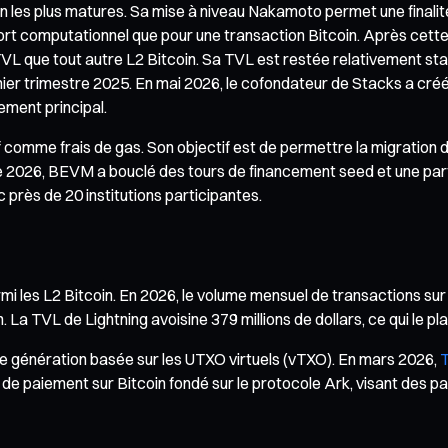
les plus matures. Sa mise à niveau Nakamoto permet une finalité 
t computationnel que pour une transaction Bitcoin. Après cette mi
L que tout autre L2 Bitcoin. Sa TVL est restée relativement stab
mier trimestre 2025. En mai 2026, le cofondateur de Stacks a créé 
ement principal.
f comme frais de gas. Son objectif est de permettre la migration 
2026, BEVM a bouclé des tours de financement seed et une partie 
 près de 20 institutions participantes.
i les L2 Bitcoin. En 2026, le volume mensuel de transactions sur 
n. La TVL de Lightning avoisine 379 millions de dollars, ce qui le p
e génération basée sur les UTXO virtuels (vTXO). En mars 2026,
T
e paiement sur Bitcoin fondé sur le protocole Ark, visant des paie