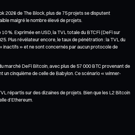
 2026 de The Block, plus de 75 projets se disputent
faible malgré le nombre élevé de projets.
de 10 %. Exprimée en USD, la TVL totale du BTCFi (DeFi sur
25. Plus révélateur encore, le taux de pénétration : la TVL du
t « inactifs » et ne sont concernés par aucun protocole de
le du marché DeFi Bitcoin, avec plus de 57 000 BTC provenant de
ent un cinquième de celle de Babylon. Ce scénario « winner-
TVL répartis sur des dizaines de projets. Bien que les L2 Bitcoin
elle d’Ethereum.