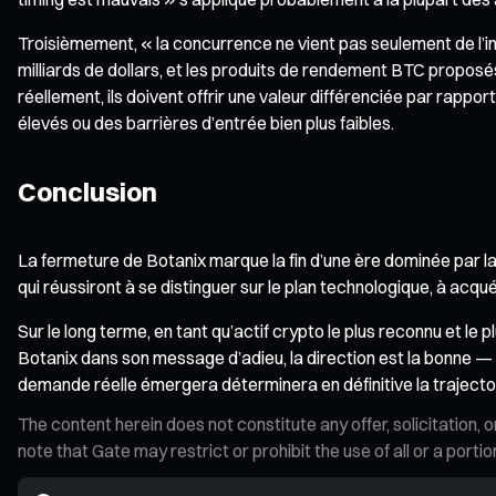
Troisièmement, « la concurrence ne vient pas seulement de l’in
milliards de dollars, et les produits de rendement BTC proposé
réellement, ils doivent offrir une valeur différenciée par rap
élevés ou des barrières d’entrée bien plus faibles.
Conclusion
La fermeture de Botanix marque la fin d’une ère dominée par la 
qui réussiront à se distinguer sur le plan technologique, à acqu
Sur le long terme, en tant qu’actif crypto le plus reconnu et le
Botanix dans son message d’adieu, la direction est la bonne — 
demande réelle émergera déterminera en définitive la trajecto
The content herein does not constitute any offer, solicitatio
note that Gate may restrict or prohibit the use of all or a por