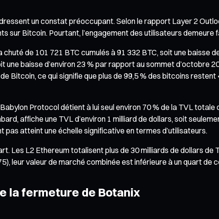
essent un constat préoccupant. Selon le rapport Layer 2 Outlook
gents sur Bitcoin. Pourtant, l’engagement des utilisateurs demeure 
e) a chuté de 101 721 BTC cumulés à 91 332 BTC, soit une baisse 
 soit une baisse d’environ 23 % par rapport au sommet d’octobre 20
 de Bitcoin, ce qui signifie que plus de 99,5 % des bitcoins resten
. Babylon Protocol détient à lui seul environ 70 % de la TVL tota
ard, affiche une TVL d’environ 1 milliard de dollars, soit seulem
 pas atteint une échelle significative en termes d’utilisateurs.
art. Les L2 Ethereum totalisent plus de 30 milliards de dollars de 
5), leur valeur de marché combinée est inférieure à un quart de c
e la fermeture de Botanix