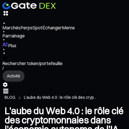
Marchés
Perps
Spot
Échanger
Meme
Parrainage
Plus
Rechercher token/portefeuille
/
Activité
BLOG
L’aube du Web 4.0 : le rôle clé des cryp...
L’aube du Web 4.0 : le rôle clé
des cryptomonnaies dans