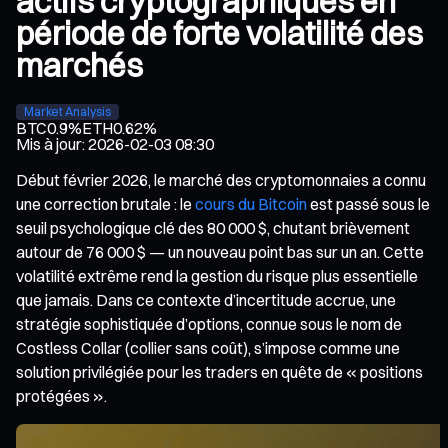
actifs cryptographiques en
période de forte volatilité des
marchés
Market Analysis
BTC
0.9%
ETH
0.62%
Mis à jour
:
2026-02-03 08:30
Début février 2026, le marché des cryptomonnaies a connu
une correction brutale : le
cours du Bitcoin
est passé sous le
seuil psychologique clé des 80 000 $, chutant brièvement
autour de 76 000 $ — un nouveau point bas sur un an. Cette
volatilité extrême rend la gestion du risque plus essentielle
que jamais. Dans ce contexte d’incertitude accrue, une
stratégie sophistiquée d’options, connue sous le nom de
Costless Collar (collier sans coût), s’impose comme une
solution privilégiée pour les traders en quête de « positions
protégées ».