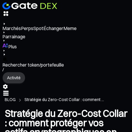
Marchés
Perps
Spot
Échanger
Meme
Parrainage
Plus
Rechercher token/portefeuille
/
Activité
BLOG
Stratégie du Zero-Cost Collar : comment ...
Stratégie du Zero-Cost Collar
: comment protéger vos