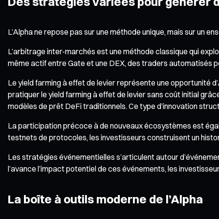
Des stratégies variées pour générer d
L’Alpha ne repose pas sur une méthode unique, mais sur un en
L’arbitrage inter-marchés est une méthode classique qui exploi
même actif entre Gate et une DEX, des traders automatisés peuve
Le yield farming à effet de levier représente une opportunité d
pratiquer le yield farming à effet de levier sans coût initial g
modèles de prêt DeFi traditionnels. Ce type d’innovation struct
La participation précoce à de nouveaux écosystèmes est égalem
testnets de protocoles, les investisseurs construisent un histori
Les stratégies événementielles s’articulent autour d’événeme
l’avance l’impact potentiel de ces événements, les investisseur
La boîte à outils moderne de l’Alpha