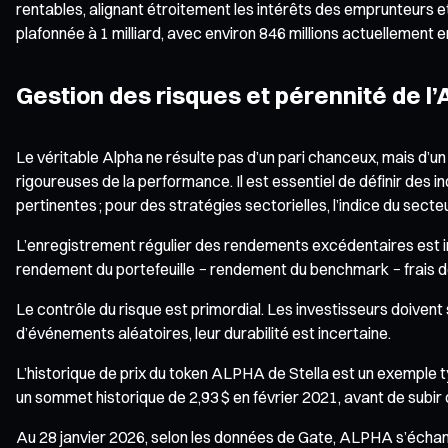
rentables, alignant étroitement les intérêts des emprunteurs 
plafonnée à 1 milliard, avec environ 846 millions actuellement en
Gestion des risques et pérennité de l’
Le véritable Alpha ne résulte pas d’un pari chanceux, mais d’u
rigoureuses de la performance. Il est essentiel de définir des in
pertinentes ; pour des stratégies sectorielles, l’indice du sec
L’enregistrement régulier des rendements excédentaires est in
rendement du portefeuille − rendement du benchmark − frais de 
Le contrôle du risque est primordial. Les investisseurs doivent 
d’événements aléatoires, leur durabilité est incertaine.
L’historique de prix du token ALPHA de Stella est un exemple ty
un sommet historique de 2,93 $ en février 2021, avant de subir
Au 28 janvier 2026, selon les données de Gate, ALPHA s’échange 