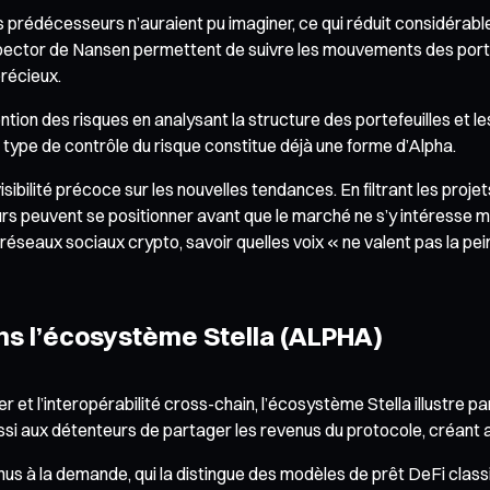
s prédécesseurs n’auraient pu imaginer, ce qui réduit considérable
spector de Nansen permettent de suivre les mouvements des porte
récieux.
on des risques en analysant la structure des portefeuilles et l
e type de contrôle du risque constitue déjà une forme d’Alpha.
ibilité précoce sur les nouvelles tendances. En filtrant les proje
urs peuvent se positionner avant que le marché ne s’y intéresse
 réseaux sociaux crypto, savoir quelles voix « ne valent pas la pein
ans l’écosystème Stella (ALPHA)
r et l’interopérabilité cross-chain, l’écosystème Stella illustre 
i aux détenteurs de partager les revenus du protocole, créant ai
us à la demande, qui la distingue des modèles de prêt DeFi classi