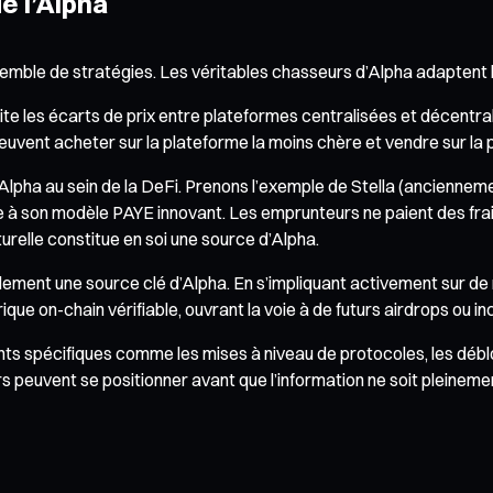
e l’Alpha
semble de stratégies. Les véritables chasseurs d’Alpha adaptent 
te les écarts de prix entre plateformes centralisées et décentral
nt acheter sur la plateforme la moins chère et vendre sur la plus
’Alpha au sein de la DeFi. Prenons l’exemple de Stella (anciennem
râce à son modèle PAYE innovant. Les emprunteurs ne paient des frai
urelle constitue en soi une source d’Alpha.
ent une source clé d’Alpha. En s’impliquant activement sur de n
que on-chain vérifiable, ouvrant la voie à de futurs airdrops ou inc
nts spécifiques comme les mises à niveau de protocoles, les déb
s peuvent se positionner avant que l’information ne soit pleineme