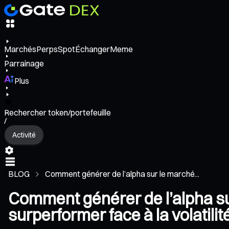
Marchés
Perps
Spot
Échanger
Meme
Parrainage
Plus
Rechercher token/portefeuille
/
Activité
BLOG
Comment générer de l’alpha sur le marché...
Comment générer de l’alpha su
surperformer face à la volatili