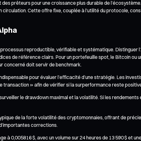
et des prêteurs pour une croissance plus durable de l’écosystème
 circulation. Cette offre fixe, couplée à l’utilité du protocole, co
Alpha
n processus reproductible, vérifiable et systématique. Distinguer 
dices de référence clairs. Pour un portefeuille spot, le Bitcoin ou
teur concerné doit servir de benchmark.
dispensable pour évaluer l’efficacité d’une stratégie. Les inves
transaction » afin de vérifier si la surperformance reste positive
surveiller le drawdown maximal et la volatilité. Si les rendements
pique de la forte volatilité des cryptomonnaies, offrant de préci
 d’importantes corrections.
à 0,005816 $, avec un volume sur 24 heures de 13 590 $ et une cap