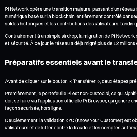
Pi Network opère une transition majeure, passant d’un réseau fe
numérique basé sur la blockchain, entièrement contrôlé par se
soldes historiques et les contributions des utilisateurs, tandis 
Contrairement à un simple airdrop, la migration de Pi Network d
et sécurité. À ce jour, le réseau a déjà migré plus de 12 millions
Préparatifs essentiels avant le transfer
Avant de cliquer sur le bouton « Transférer », deux étapes prépa
Premièrement, le portefeuille Pi est non-custodial, ce qui signifi
doit se faire via l’application officielle Pi Browser, qui génè
façon sécurisée, hors ligne.
Deuxièmement, la validation KYC (Know Your Customer) est obli
utilisateurs et de lutter contre la fraude et les comptes automa