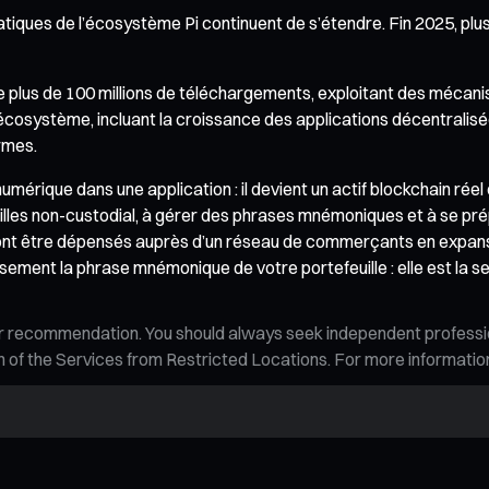
ratiques de l’écosystème Pi continuent de s’étendre. Fin 2025, p
e plus de 100 millions de téléchargements, exploitant des mécani
 écosystème, incluant la croissance des applications décentralis
ormes.
numérique dans une application : il devient un actif blockchain réel 
illes non-custodial, à gérer des phrases mnémoniques et à se pré
ront être dépensés auprès d’un réseau de commerçants en expans
nt la phrase mnémonique de votre portefeuille : elle est la seule 
n, or recommendation. You should always seek independent profess
tion of the Services from Restricted Locations. For more informati