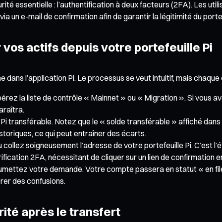
 essentielle : l’authentification à deux facteurs (2FA). Les utili
ia un e-mail de confirmation afin de garantir la légitimité du porte
vos actifs depuis votre portefeuille Pi
che dans l’application Pi. Le processus se veut intuitif, mais chaque
epérez la liste de contrôle « Mainnet » ou « Migration ». Si vous 
araîtra.
de Pi transférable. Notez que le « solde transférable » affiché dans
storiques, ce qui peut entraîner des écarts.
 ou collez soigneusement l’adresse de votre portefeuille Pi. C’est l
rification 2FA, nécessitant de cliquer sur un lien de confirmation
soumettez votre demande. Votre compte passera en statut « en fi
rer des confusions.
ité après le transfert