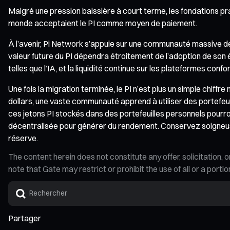
Malgré une pression baissière à court terme, les fondations p
monde acceptaient le PI comme moyen de paiement.
À l’avenir, Pi Network s’appuie sur une communauté massive d
valeur future du PI dépendra étroitement de l’adoption de son
telles que l’IA, et la liquidité continue sur les plateformes conf
Une fois la migration terminée, le PI n’est plus un simple chiffre 
dollars, une vaste communauté apprend à utiliser des portefeu
ces jetons PI stockés dans des portefeuilles personnels pour
décentralisée pour générer du rendement. Conservez soigneuseme
réserve.
The content herein does not constitute any offer, solicitatio
note that Gate may restrict or prohibit the use of all or a por
Partager