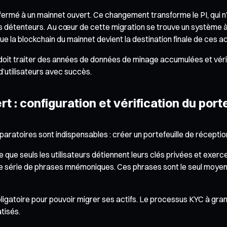
rmé à un mainnet ouvert. Ce changement transforme le PI, qui n’éta
s détenteurs. Au cœur de cette migration se trouve un système à d
que la blockchain du mainnet devient la destination finale de ces ac
oit traiter des années de données de minage accumulées et vérifie
 d’utilisateurs avec succès.
t : configuration et vérification du port
ratoires sont indispensables : créer un portefeuille de réception sé
e que seuls les utilisateurs détiennent leurs clés privées et exerce
re une série de phrases mnémoniques. Ces phrases sont le seul moye
gatoire pour pouvoir migrer ses actifs. Le processus KYC à grand
tisés.