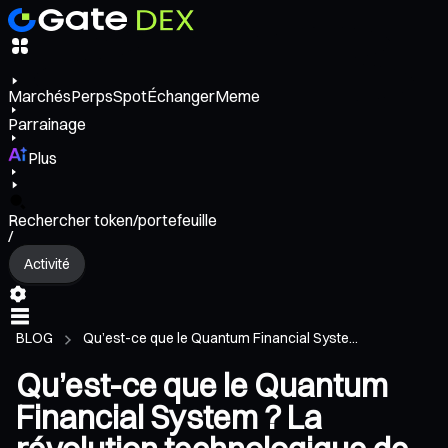
Marchés
Perps
Spot
Échanger
Meme
Parrainage
Plus
Rechercher token/portefeuille
/
Activité
BLOG
Qu’est-ce que le Quantum Financial Syste...
Qu’est-ce que le Quantum
Financial System ? La