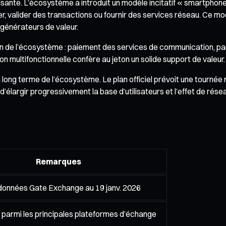
isante. L’écosystème a introduit un modèle incitatif « smartpho
er, valider des transactions ou fournir des services réseau. Ce m
générateurs de valeur.
in de l’écosystème : paiement des services de communication, pa
n multifonctionnelle confère au jeton un solide support de valeur.
 à long terme de l’écosystème. Le plan officiel prévoit une tou
n d’élargir progressivement la base d’utilisateurs et l’effet de rése
Remarques
données Gate Exchange au 19 janv. 2026
 parmi les principales plateformes d’échange