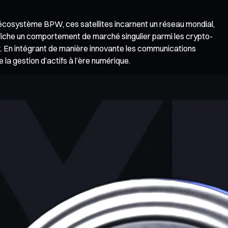
e l’écosystème BPW, ces satellites incarnent un réseau mondial,
fiche un comportement de marché singulier parmi les crypto-
rix. En intégrant de manière innovante les communications
la gestion d’actifs à l’ère numérique.