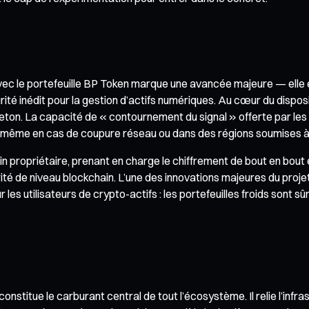
 avec le portefeuille BP Token marque une avancée majeure — elle 
rité inédit pour la gestion d’actifs numériques. Au cœur du dispos
ton. La capacité de « contournement du signal » offerte par les sa
s, même en cas de coupure réseau ou dans des régions soumises à
 propriétaire, prenant en charge le chiffrement de bout en bout 
rité de niveau blockchain. L’une des innovations majeures du projet 
s utilisateurs de crypto-actifs : les portefeuilles froids sont sû
titue le carburant central de tout l’écosystème. Il relie l’infras