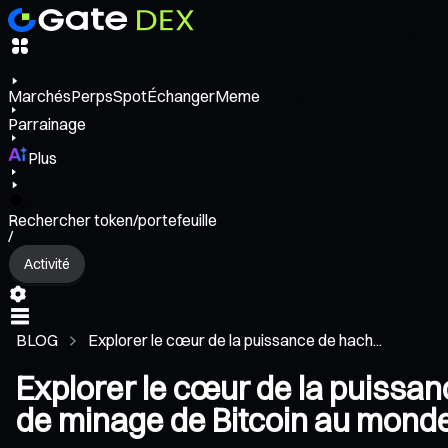
Marchés
Perps
Spot
Échanger
Meme
Parrainage
Plus
Rechercher token/portefeuille
/
Activité
BLOG
Explorer le cœur de la puissance de hach...
Explorer le cœur de la puissan
de minage de Bitcoin au mond