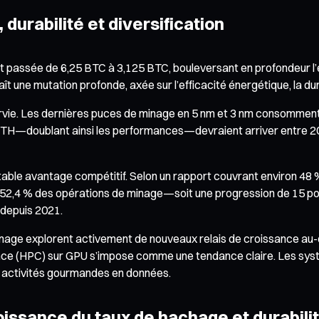
 durabilité et diversification
est passée de 6,25 BTC à 3,125 BTC, bouleversant en profondeur 
naît une mutation profonde, axée sur l’efficacité énergétique, la du
urvie. Les dernières puces de minage en 5 nm et 3 nm consomment 
0 J/TH—doublant ainsi les performances—devraient arriver entre 2
ritable avantage compétitif. Selon un rapport couvrant environ 48
s 52,4 % des opérations de minage—soit une progression de 15 poi
 depuis 2021.
inage explorent activement de nouveaux relais de croissance au-d
formance (HPC) sur GPU s’impose comme une tendance claire. Les sy
 activités gourmandes en données.
oissance du taux de hachage et durabili