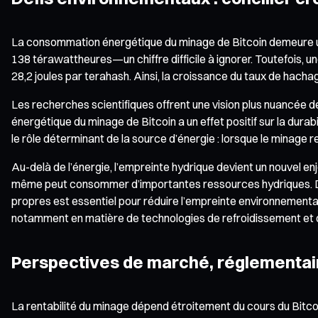
La consommation énergétique du minage de Bitcoin demeure une
138 térawattheures—un chiffre difficile à ignorer. Toutefois, 
28,2 joules par terahash. Ainsi, la croissance du taux de hach
Les recherches scientifiques offrent une vision plus nuancée 
énergétique du minage de Bitcoin a un effet positif sur la dura
le rôle déterminant de la source d’énergie : lorsque le minage
Au-delà de l’énergie, l’empreinte hydrique devient un nouvel en
même peut consommer d’importantes ressources hydriques. Dans
propres est essentiel pour réduire l’empreinte environnementale 
notamment en matière de technologies de refroidissement et d
Perspectives de marché, réglementai
La rentabilité du minage dépend étroitement du cours du Bitco