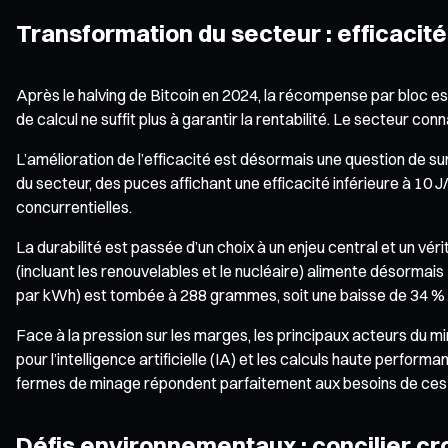
Transformation du secteur : efficacité,
Après le halving de Bitcoin en 2024, la récompense par bloc 
de calcul ne suffit plus à garantir la rentabilité. Le secteur con
L’amélioration de l’efficacité est désormais une question de s
du secteur, des puces affichant une efficacité inférieure à 1
concurrentielles.
La durabilité est passée d’un choix à un enjeu central et un vé
(incluant les renouvelables et le nucléaire) alimente désormai
par kWh) est tombée à 288 grammes, soit une baisse de 34 %
Face à la pression sur les marges, les principaux acteurs du m
pour l’intelligence artificielle (IA) et les calculs haute per
fermes de minage répondent parfaitement aux besoins de ces
Défis environnementaux : concilier cr