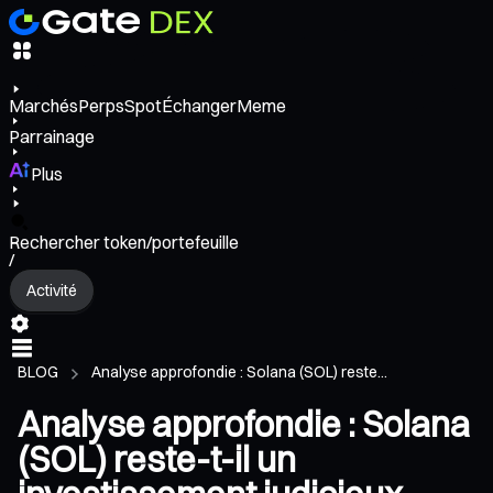
Marchés
Perps
Spot
Échanger
Meme
Parrainage
Plus
Rechercher token/portefeuille
/
Activité
BLOG
Analyse approfondie : Solana (SOL) reste...
Analyse approfondie : Solana
(SOL) reste-t-il un