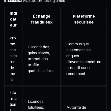
frauduleux vs plateformes légitimes
Indi
Échange
Plateforme
cat
frauduleux
sécurisée
eur
Pro
me
Communique
Garantit des
sse
clairement les
gains élevés,
s de
risques
promet des
ren
d’investissement, ne
profits
de
garantit aucun
quotidiens fixes
me
rendement
nt
Info
rma
Licences
tion
falsifiées,
Autorité de
s