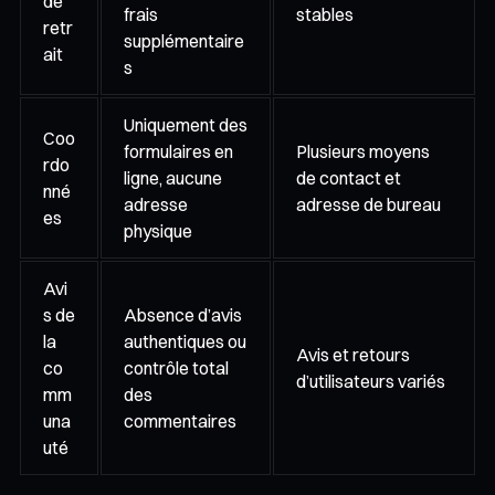
de
frais
stables
retr
supplémentaire
ait
s
Uniquement des
Coo
formulaires en
Plusieurs moyens
rdo
ligne, aucune
de contact et
nné
adresse
adresse de bureau
es
physique
Avi
s de
Absence d’avis
la
authentiques ou
Avis et retours
co
contrôle total
d’utilisateurs variés
mm
des
una
commentaires
uté