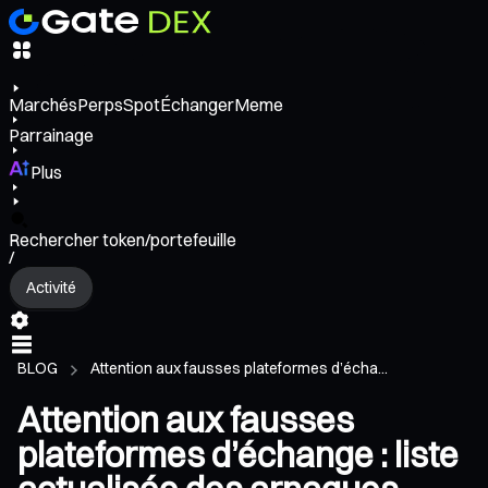
Marchés
Perps
Spot
Échanger
Meme
Parrainage
Plus
Rechercher token/portefeuille
/
Activité
BLOG
Attention aux fausses plateformes d’écha...
Attention aux fausses
plateformes d’échange : liste