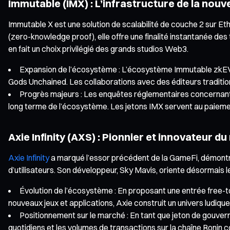
Immutable (IMX) : L’infrastructure de la nouv
Immutable X est une solution de scalabilité de couche 2 sur Et
(zero-knowledge proof), elle offre une finalité instantanée de
en fait un choix privilégié des grands studios Web3.
Expansion de l’écosystème : L’écosystème Immutable zkEVM
Gods Unchained. Les collaborations avec des éditeurs tradition
Progrès majeurs : Les enquêtes réglementaires concernant l
long terme de l’écosystème. Les jetons IMX servent au paiement
Axie Infinity (AXS) : Pionnier et innovateur d
Axie Infinity
a marqué l’essor précédent de la GameFi, démontr
d’utilisateurs. Son développeur, Sky Mavis, oriente désormais le j
Évolution de l’écosystème : En proposant une entrée free-to
nouveaux jeux et applications, Axie construit un univers ludique p
Positionnement sur le marché : En tant que jeton de gouverna
quotidiens et les volumes de transactions sur la chaîne Ronin c