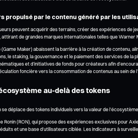
 propulsé par le contenu généré par les utili
oueurs peuvent acquérir des terrains, créer des expériences de je
 attirant de grandes marques internationales telles que Warner M
de (Game Maker) abaissent la barrière à la création de contenu,
ons, le staking, la gouvernance et le paiement des services de la 
hématiques et d’initiatives de fonds pour créateurs afin d’encourag
spéculation foncière vers la consommation de contenus au sein de
l’écosystème au-delà des tokens
on se déplace des tokens individuels vers la valeur de l’écosystè
Ronin (RON), qui propose des expériences exclusives pour Axie Inf
ts et une base d’utilisateurs ciblée. Les indicateurs à surveiller