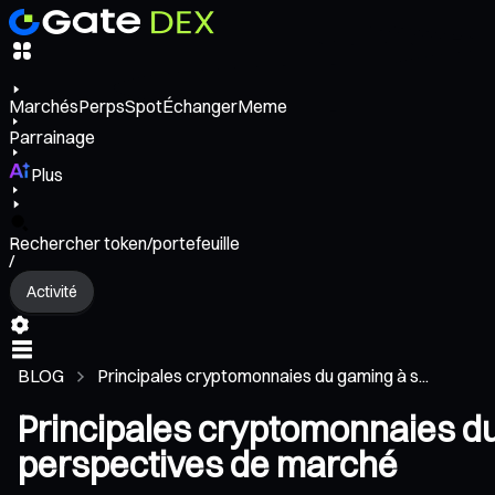
Marchés
Perps
Spot
Échanger
Meme
Parrainage
Plus
Rechercher token/portefeuille
/
Activité
BLOG
Principales cryptomonnaies du gaming à s...
Principales cryptomonnaies du
perspectives de marché