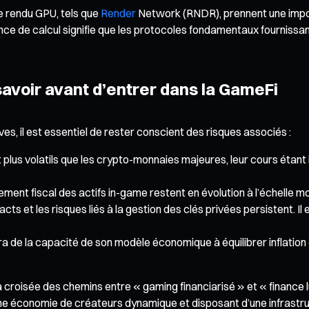
de rendu GPU, tels que
Render
Network (RNDR), prennent une impor
 de calcul signifie que les protocoles fondamentaux fournissant
 savoir avant d’entrer dans la GameFi
s, il est essentiel de rester conscient des risques associés :
lus volatils que les crypto-monnaies majeures, leur cours étant i
itement fiscal des actifs in-game restent en évolution à l’échelle
cts et les risques liés à la gestion des clés privées persistent. I
ra de la capacité de son modèle économique à équilibrer inflation
roisée des chemins entre « gaming financiarisé » et « finance ludi
une économie de créateurs dynamique et disposant d’une infrastr