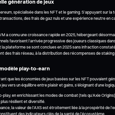
elle génération de jeux
hereum, spécialisée dans les NFT et le gaming. S’appuyant sur la 
s transactions, des frais de gaz nuls et une expérience neutre en
 a connu une croissance rapide en 2025, hébergeant désormais p
nels favorisent l’arrivée progressive des joueurs classiques dan
a plateforme se sont conclues en 2025 sans infraction constatée
 des frais réseau, à la distribution des récompenses de staking 
u modèle play-to-earn
ant que les économies de jeux basées sur les NFT pouvaient gén
eu vers un équilibre entre plaisir et gains, s’éloignant d’une logiqu
-play, en enrichissant les modes de combat (tels qu’Axie Origins)
lus résilient et diversifié.
nce, la valeur de l’AXS est étroitement liée à la prospérité de l
onstituent des indicateurs clés de la santé de l’écosystème.