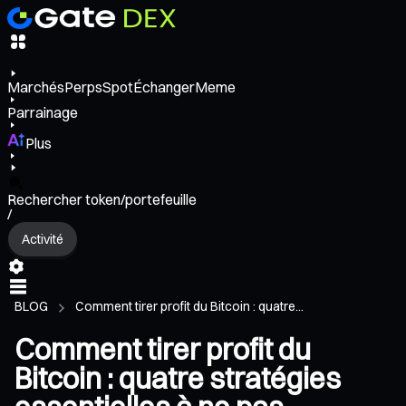
Marchés
Perps
Spot
Échanger
Meme
Parrainage
Plus
Rechercher token/portefeuille
/
Activité
BLOG
Comment tirer profit du Bitcoin : quatre...
Comment tirer profit du
Bitcoin : quatre stratégies