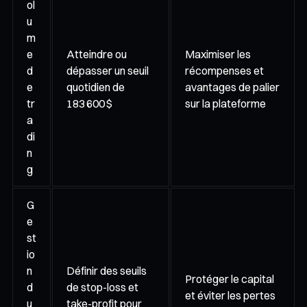
ol
u
m
e
Atteindre ou
Maximiser les
d
dépasser un seuil
récompenses et
e
quotidien de
avantages de palier
tr
183 600 $
sur la plateforme
a
di
n
g
G
e
st
io
n
Définir des seuils
Protéger le capital
d
de stop-loss et
et éviter les pertes
u
take-profit pour