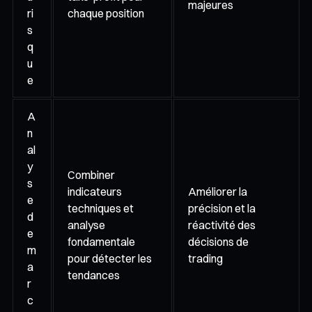
majeures
ri
chaque position
s
q
u
e
A
n
al
y
Combiner
s
indicateurs
Améliorer la
e
techniques et
précision et la
d
analyse
réactivité des
e
fondamentale
décisions de
m
pour détecter les
trading
a
tendances
r
c