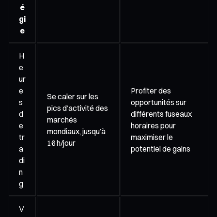
é
gi
e
H
e
ur
e
Profiter des
Se caler sur les
s
opportunités sur
pics d’activité des
d
différents fuseaux
marchés
e
horaires pour
mondiaux, jusqu’à
tr
maximiser le
16 h/jour
a
potentiel de gains
di
n
g
V