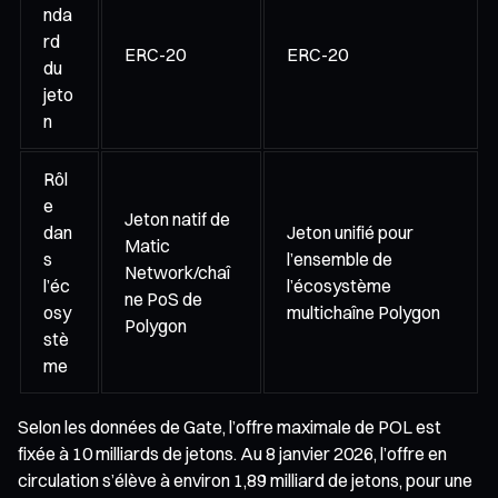
nda
rd
ERC-20
ERC-20
du
jeto
n
Rôl
e
Jeton natif de
dan
Jeton unifié pour
Matic
s
l’ensemble de
Network/chaî
l’éc
l’écosystème
ne PoS de
osy
multichaîne Polygon
Polygon
stè
me
Selon les données de Gate, l’offre maximale de POL est
fixée à 10 milliards de jetons. Au 8 janvier 2026, l’offre en
circulation s’élève à environ 1,89 milliard de jetons, pour une