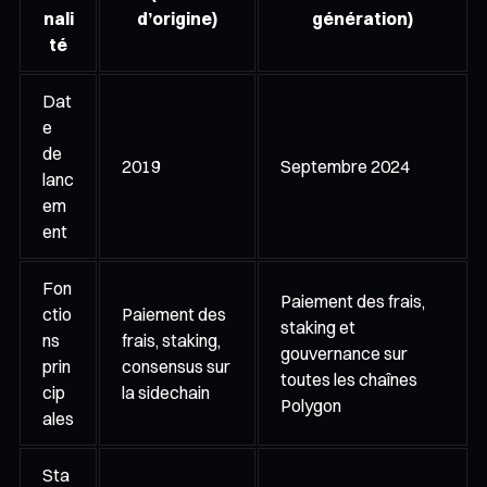
nali
d’origine)
génération)
té
Dat
e
de
2019
Septembre 2024
lanc
em
ent
Fon
Paiement des frais,
ctio
Paiement des
staking et
ns
frais, staking,
gouvernance sur
prin
consensus sur
toutes les chaînes
cip
la sidechain
Polygon
ales
Sta