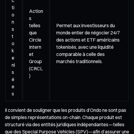
c
ti
Action
o
s
n
telles
Permet aux investisseurs du
s
que
monde entier de négocier 24/7
t
Circle
des actions et ETF américains
o
Intern
tokenisés, avec une liquidité
k
et
comparable à celle des
e
Group
marchés traditionnels.
ni
(CRCL
s
)
é
e
s
Il convient de souligner que les produits d’Ondo ne sont pas
de simples représentations on-chain. Chaque produit est
structuré via des entités juridiques indépendantes—telles
que des Special Purpose Vehicles (SPV)—afin d’assurer une