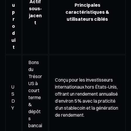
Actif
u
Principales
sous-
p
caractéristiques &
jacen
r
utilisateurs ciblés
t
o
d
ui
t
Bons
du
Trésor
Conçu pour les investisseurs
US à
U
internationaux hors États-Unis,
court
S
offrant un rendement annualisé
terme
D
d’environ 5 % avec la praticité
&
Y
d’un stablecoin et la génération
dépôt
de rendement.
s
bancai