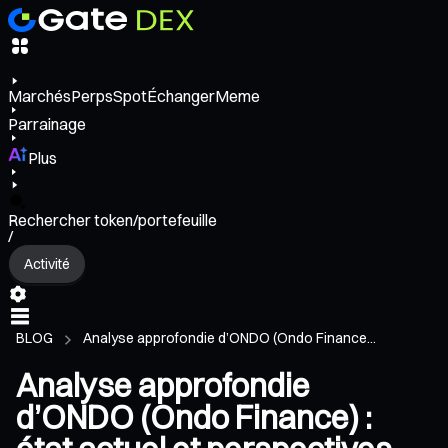
Marchés
Perps
Spot
Échanger
Meme
Parrainage
Plus
Rechercher token/portefeuille
/
Activité
BLOG
Analyse approfondie d’ONDO (Ondo Finance...
Analyse approfondie
d’ONDO (Ondo Finance) :