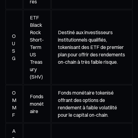
res
ETF
Black
Rock
Destiné aux investisseurs
O
Short-
institutionnels qualifiés,
U
Term
tokenisant des ETF de premier
S
US
plan pour offrir des rendements
G
Treas
on-chain à très faible risque.
ury
(SHV)
O
Fonds monétaire tokenisé
Fonds
M
offrant des options de
monét
M
rendement à faible volatilité
aire
F
pour le capital on-chain.
A