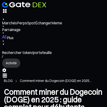
Marchés
Perps
Spot
Échanger
Meme
Parrainage
Plus
Rechercher token/portefeuille
/
Activité
BLOG
Comment miner du Dogecoin (DOGE) en 2025...
Comment miner du Dogecoin
(DOGE) en 2025 : guide