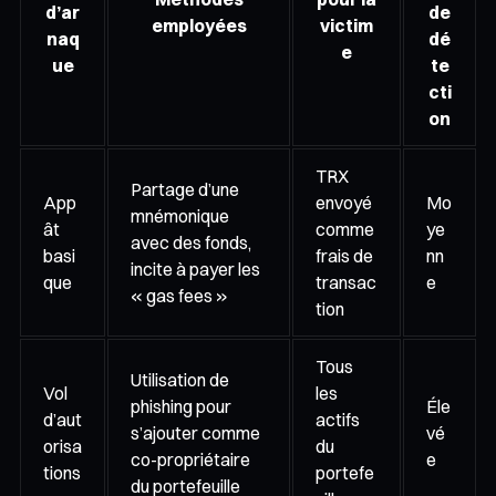
d’ar
de
employées
victim
naq
dé
e
ue
te
cti
on
TRX
Partage d’une
App
envoyé
Mo
mnémonique
ât
comme
ye
avec des fonds,
basi
frais de
nn
incite à payer les
que
transac
e
« gas fees »
tion
Tous
Utilisation de
Vol
les
phishing pour
Éle
d’aut
actifs
s’ajouter comme
vé
orisa
du
co-propriétaire
e
tions
portefe
du portefeuille