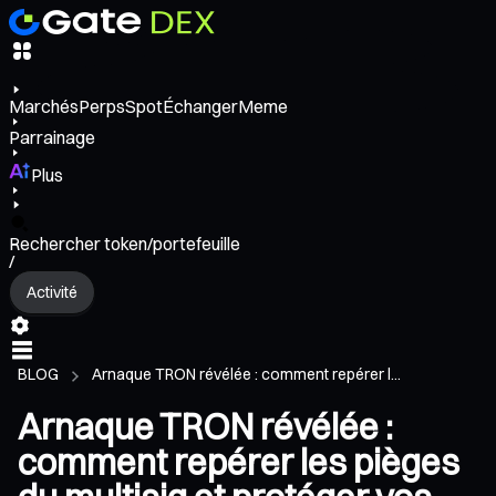
Marchés
Perps
Spot
Échanger
Meme
Parrainage
Plus
Rechercher token/portefeuille
/
Activité
BLOG
Arnaque TRON révélée : comment repérer l...
Arnaque TRON révélée :
comment repérer les pièges