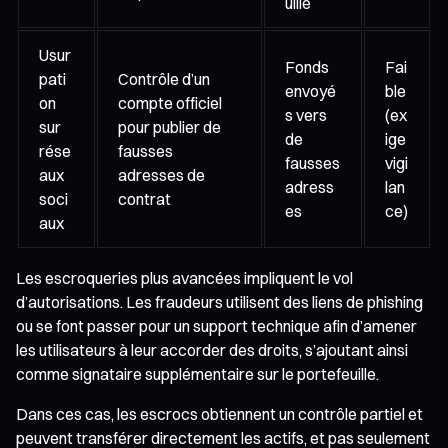
uille
Usur
Fonds
Fai
pati
Contrôle d’un
envoyé
ble
on
compte officiel
s vers
(ex
sur
pour publier de
de
ige
rése
fausses
fausses
vigi
aux
adresses de
adress
lan
soci
contrat
es
ce)
aux
Les escroqueries plus avancées impliquent le vol
d’autorisations. Les fraudeurs utilisent des liens de phishing
ou se font passer pour un support technique afin d’amener
les utilisateurs à leur accorder des droits, s’ajoutant ainsi
comme signataire supplémentaire sur le portefeuille.
Dans ces cas, les escrocs obtiennent un contrôle partiel et
peuvent transférer directement les actifs, et pas seulement