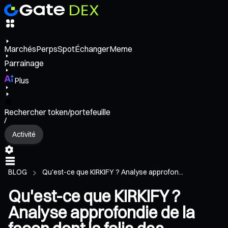
Marchés
Perps
Spot
Échanger
Meme
Parrainage
Plus
Rechercher token/portefeuille
/
Activité
BLOG
Qu'est-ce que KIRKIFY ? Analyse approfon...
Qu'est-ce que KIRKIFY ?
Analyse approfondie de la