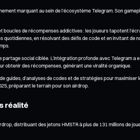
nt marquant au sein de l’écosystème Telegram. Son gameplay simp
 boucles de récompenses addictives : les joueurs tapotent l’écra
otidiennes, en résolvant des défis de code et en invitant de nouv
emps.
e partage social ciblée. L’intégration profonde avec Telegram a 
our obtenir des récompenses, générant une viralité organique.
ait de guides, d’analyses de codes et de stratégies pour maximise
25, préparant le terrain pour son airdrop.
s réalité
op, distribuant des jetons HMSTR à plus de 131 millions de joue