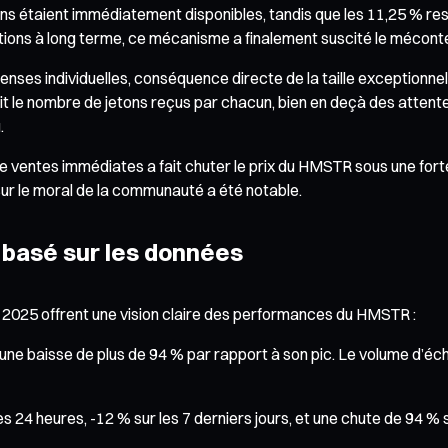
tons étaient immédiatement disponibles, tandis que les 11,25 % r
itations à long terme, ce mécanisme a finalement suscité le méc
nses individuelles, conséquence directe de la taille exceptionnell
réduit le nombre de jetons reçus par chacun, bien en deçà des atten
.
e ventes immédiates a fait chuter le prix du HMSTR sous une for
 sur le moral de la communauté a été notable.
x basé sur les données
2025 offrent une vision claire des performances du HMSTR :
e baisse de plus de 94 % par rapport à son pic. Le volume d’éch
es 24 heures, -12 % sur les 7 derniers jours, et une chute de 94 % s