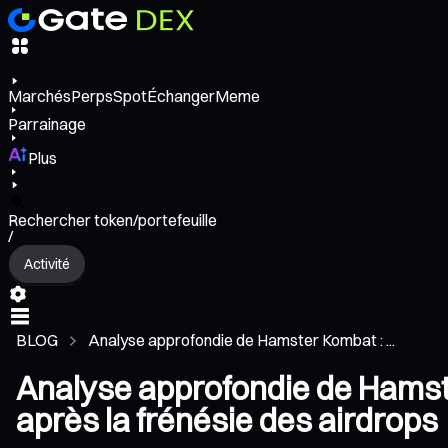
Marchés
Perps
Spot
Échanger
Meme
Parrainage
Plus
Rechercher token/portefeuille
/
Activité
BLOG
Analyse approfondie de Hamster Kombat : ...
Analyse approfondie de Hamster
après la frénésie des airdrops