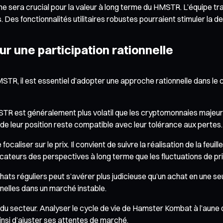
me sera crucial pour la valeur à long terme du HMSTR. L’équipe tra
Des fonctionnalités utilitaires robustes pourraient stimuler la de
ur une participation rationnelle
MSTR, il est essentiel d’adopter une approche rationnelle dans le
MSTR est généralement plus volatil que les cryptomonnaies majeures
le de leur position reste compatible avec leur tolérance aux pertes.
aliser sur le prix. Il convient de suivre la réalisation de la feuille d
ateurs des perspectives à long terme que les fluctuations de pri
ats réguliers peut s’avérer plus judicieuse qu’un achat en une seul
nnelles dans un marché instable.
du secteur. Analyser le cycle de vie de Hamster Kombat à l’aune
nsi d’ajuster ses attentes de marché.