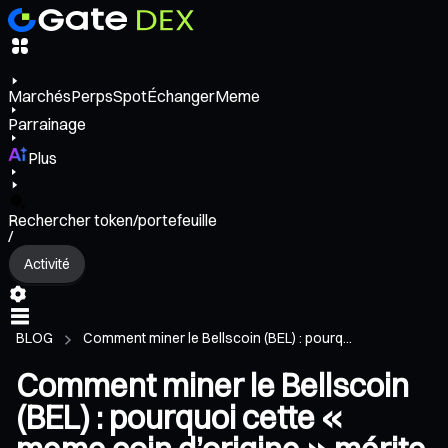
Marchés
Perps
Spot
Échanger
Meme
Parrainage
Plus
Rechercher token/portefeuille
/
Activité
BLOG
Comment miner le Bellscoin (BEL) : pourq...
Comment miner le Bellscoin
(BEL) : pourquoi cette «