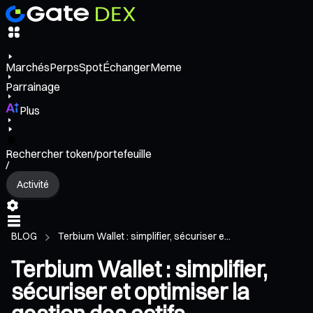
Marchés
Perps
Spot
Échanger
Meme
Parrainage
Plus
Rechercher token/portefeuille
/
Activité
BLOG
Terbium Wallet : simplifier, sécuriser e...
Terbium Wallet : simplifier,
sécuriser et optimiser la