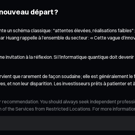
 nouveau départ ?
nte un schéma classique : "attentes élevées, réalisations faibles" 
 par Huang rappelle à l’ensemble du secteur : « Cette vague d’inn
 d’une invitation à la réflexion. Si l’informatique quantique doit dev
urvient que rarement de façon soudaine ; elle est généralement le
es, et non leur disparition. Les investisseurs prêts à patienter et
n, or recommendation. You should always seek independent profess
tion of the Services from Restricted Locations. For more informati