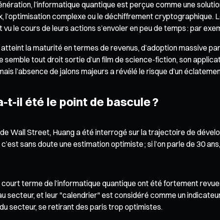
ration, l’informatique quantique est perçue comme une solution
aux, l’optimisation complexe ou le déchiffrement cryptographique.
 le cours de leurs actions s’envoler en peu de temps : par exemple
atteint la maturité en termes de revenus, d’adoption massive par 
que semble tout droit sortie d’un film de science-fiction, son appl
ais l’absence de jalons majeurs a révélé le risque d’un éclatement
t-il été le point de bascule ?
Wall Street, Huang a été interrogé sur la trajectoire de développ
 c’est sans doute une estimation optimiste ; si l’on parle de 30 ans
ourt terme de l’informatique quantique ont été fortement revues
secteur, et leur "calendrier" est considéré comme un indicateur
du secteur, se retirant des paris trop optimistes.