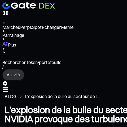
Marchés
Perps
Spot
Échanger
Meme
Parrainage
Plus
Rechercher token/portefeuille
/
Activité
BLOG
L’explosion de la bulle du secteur de l’...
L’explosion de la bulle du sect
NVIDIA provoque des turbulen