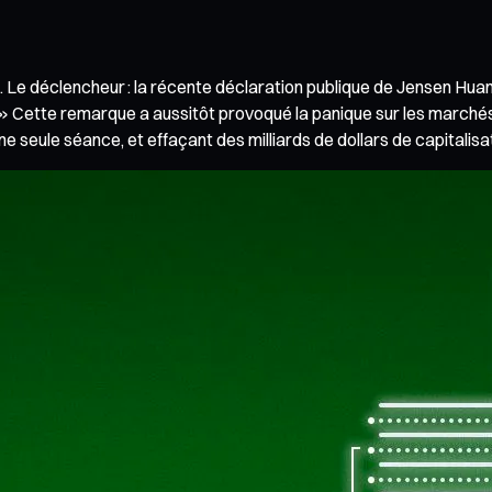
epli. Le déclencheur : la récente déclaration publique de Jensen H
i. » Cette remarque a aussitôt provoqué la panique sur les marchés
e seule séance, et effaçant des milliards de dollars de capitalisa