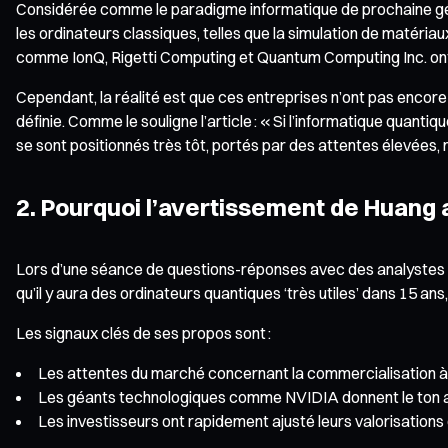
Considérée comme le paradigme informatique de prochaine géné
les ordinateurs classiques, telles que la simulation de matéri
comme IonQ, Rigetti Computing et Quantum Computing Inc. ont vu
Cependant, la réalité est que ces entreprises n’ont pas encore 
définie. Comme le souligne l’article : « Si l’informatique quanti
se sont positionnés très tôt, portés par des attentes élevées, m
2. Pourquoi l’avertissement de Huang a-
Lors d’une séance de questions-réponses avec des analystes de 
qu’il y aura des ordinateurs quantiques ‘très utiles’ dans 15 ans,
Les signaux clés de ses propos sont :
Les attentes du marché concernant la commercialisation à c
Les géants technologiques comme NVIDIA donnent le ton au 
Les investisseurs ont rapidement ajusté leurs valorisations 