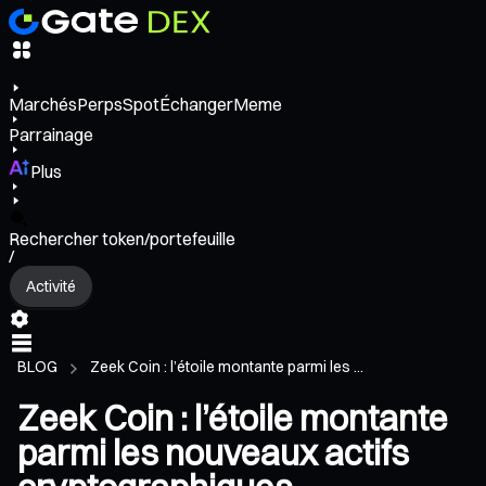
Marchés
Perps
Spot
Échanger
Meme
Parrainage
Plus
Rechercher token/portefeuille
/
Activité
BLOG
Zeek Coin : l’étoile montante parmi les ...
Zeek Coin : l’étoile montante
parmi les nouveaux actifs