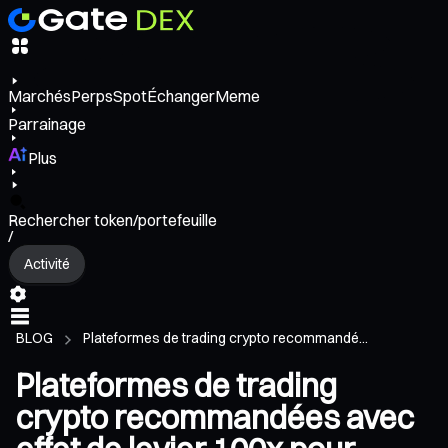
Marchés
Perps
Spot
Échanger
Meme
Parrainage
Plus
Rechercher token/portefeuille
/
Activité
BLOG
Plateformes de trading crypto recommandé...
Plateformes de trading
crypto recommandées avec