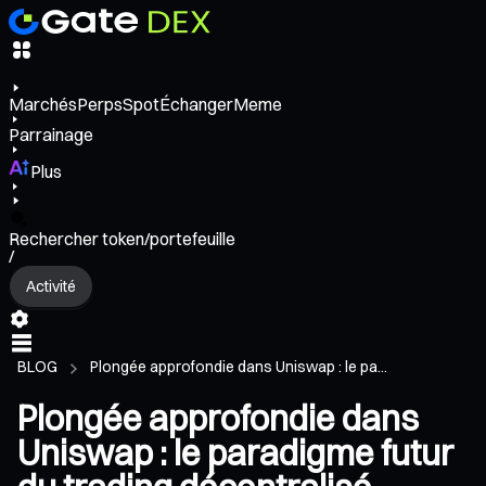
Marchés
Perps
Spot
Échanger
Meme
Parrainage
Plus
Rechercher token/portefeuille
/
Activité
BLOG
Plongée approfondie dans Uniswap : le pa...
Plongée approfondie dans
Uniswap : le paradigme futur