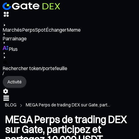
Marchés
Perps
Spot
Échanger
Meme
Parrainage
Plus
Rechercher token/portefeuille
/
Activité
BLOG
MEGA Perps de trading DEX sur Gate, part...
MEGA Perps de trading DEX
sur Gate, participez et