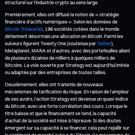
structurel sur l’industrie crypto au sens large.
Premièrement, elles ont diffusé la notion de « stratégie
financière d’actifs numériques ». Selon les données de
Bitcoin Treasuries
, 196 sociétés cotées dans le monde
détiennent désormais une allocation en Bitcoin. Parmi les
suiveurs figurent Twenty One (soutenue par
Tether
),
Metaplanet, MARA et d’autres, avec des portefeuilles allant
de plusieurs dizaines de milliers à quelques milliers de
Bitcoins. La voie ouverte par Strategy est aujourd’hui imitée
ou adaptée par des entreprises de toutes tailles.
Deuxièmement, elles ont transmis de nouveaux
mécanismes de tarification du risque. En raison de l’ampleur
de ses avoirs, l’action Strategy est devenue un quasi-indice
du Bitcoin, avec une forte corrélation des cours. Lorsque le
titre baisse et que le financement se tend, la capacité
d’achat de la société est mise à l’épreuve. Si des doutes
émergent sur sa capacité à se financer, cela peut rejaillir sur
le sentiment de marché autour du Bitcoin. Ce mécanisme de