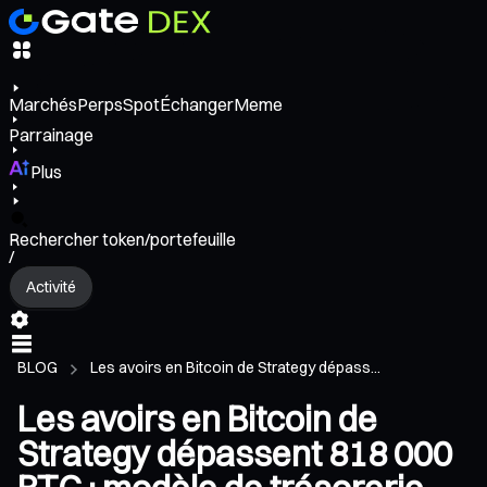
Marchés
Perps
Spot
Échanger
Meme
Parrainage
Plus
Rechercher token/portefeuille
/
Activité
BLOG
Les avoirs en Bitcoin de Strategy dépass...
Les avoirs en Bitcoin de
Strategy dépassent 818 000