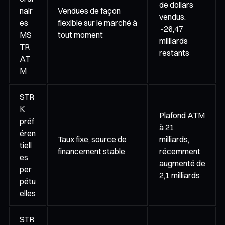
de dollars
nair
Vendues de façon
vendus,
es
flexible sur le marché à
~26,47
MS
tout moment
milliards
TR
restants
AT
M
STR
K
Plafond ATM
préf
à 21
éren
Taux fixe, source de
milliards,
tiell
financement stable
récemment
es
augmenté de
per
2,1 milliards
pétu
elles
STR