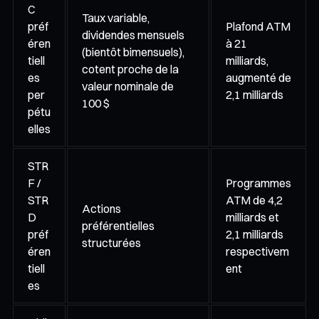
C
Taux variable,
préf
Plafond ATM
dividendes mensuels
éren
à 21
(bientôt bimensuels),
tiell
milliards,
cotent proche de la
es
augmenté de
valeur nominale de
per
2,1 milliards
100 $
pétu
elles
STR
F /
Programmes
STR
ATM de 4,2
Actions
D
milliards et
préférentielles
préf
2,1 milliards
structurées
éren
respectivem
tiell
ent
es