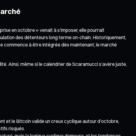
marché
prise en octobre » venait à s’imposer, elle pourrait
ulation des détenteurs long terme on-chain. Historiquement,
tobre commence à être intégrée dès maintenant, le marché
ité. Ainsi, même si le calendrier de Scaramucci s’avère juste,
t et le Bitcoin valide un creux cyclique autour d’octobre,
ifs risqués.
aturé, mais la logique cyclique demeure, et les tendances