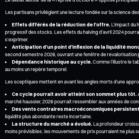
Les partisans privilégient une lecture fondée sur la science des
Effets différés de la réduction de l’offre.
L’impact du h
progressif des stocks. Les effets du halving d’avril 2024 pour
s’exprimer.
Anticipation d’un point d’inflexion de la liquidité mond
second semestre 2026, ouvrant une fenêtre de revalorisation po
Dépendance historique au cycle.
Comme l’illustre le ta
au moins un repère temporel.
Les sceptiques mettent en avant les angles morts d’une appro
Ce cycle pourrait avoir atteint son sommet plus tôt.
A
marché haussier, 2026 pourrait ressembler aux années de conso
Des vents contraires macroéconomiques persistent
liquidité plus abondante reste incertaine.
La structure du marché a évolué.
La profondeur croissan
moins prévisibles ; les mouvements de prix pourraient ne plus su