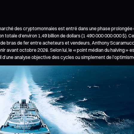
e marché des cryptomonnaies est entré dans une phase prolongée d
ion totale d’environ 1,49 billion de dollars (1 490 000 000 000 $).
 de bras de fer entre acheteurs et vendeurs, Anthony Scaramucci
venir avant octobre 2026. Selon lui, le « point médian du halving 
t-il d’une analyse objective des cycles ou simplement de l’optimis