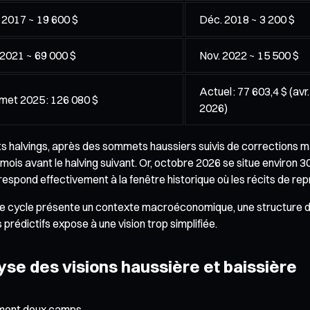
 2017 ~ 19 600 $
Déc. 2018 ~ 3 200 $
 2021 ~ 69 000 $
Nov. 2022 ~ 15 500 $
Actuel : 77 603,4 $ (avr.
et 2025 : 126 080 $
2026)
ents halvings, après des sommets haussiers suivis de correction
is avant le halving suivant. Or, octobre 2026 se situe environ 30 
espond effectivement à la fenêtre historique où les récits de re
que cycle présente un contexte macroéconomique, une structure d
rédictifs expose à une vision trop simplifiée.
yse des visions haussière et baissière
ement deux camps.