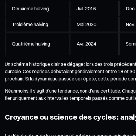
Deuxième halving
Juil. 2016
Déc.
Troisième halving
Mai 2020
Nov.
Quatrième halving
Avr. 2024
Somm
Un schéma historique clair se dégage : lors des trois précéd
durable. Ces reprises débutaient généralement entre 18 et 30 mo
prochain. Si la dynamique passée se répète, cette période corr
Néanmoins, il s’agit d’une tendance, non d’une certitude. Cha
fier uniquement aux intervalles temporels passés comme outils p
Croyance ou science des cycles : anal
Le débat autour de la « reprise d’octobre » oppose principal