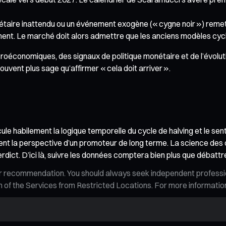
aire inattendu ou un événement exogène (« cygne noir ») remet 
ment. Le marché doit alors admettre que les anciens modèles cyc
conomiques, des signaux de politique monétaire et de l’évolutio
uvent plus sage qu’affirmer « cela doit arriver ».
e habilement la logique temporelle du cycle de halving et le sent
ement la perspective d’un promoteur de long terme. La science des 
dict. D’ici là, suivre les données comptera bien plus que débattr
n, or recommendation. You should always seek independent profess
tion of the Services from Restricted Locations. For more informati