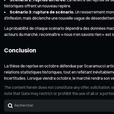
historiques offrent un nouveau repère.
Scénario 3 : rupture de scénario.
Un resserrement monét
d’inflexion, mais déclenche une nouvelle vague de désendette
La probabilité de chaque scénario dépendra des données macroé
acteurs du marché, reconnaître « nous n’en savons rien » est so
Conclusion
La thèse de reprise en octobre défendue par Scaramucci articul
relations statistiques historiques, tout en reflétant inévitabl
incertitudes. Lorsque viendra octobre, le marché rendra son ver
The content herein does not constitute any offer, solicitatio
note that Gate may restrict or prohibit the use of all or a por