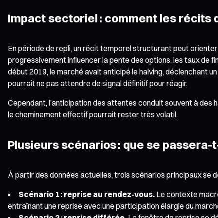
Impact sectoriel : comment les récits
En période de repli, un récit temporel structurant peut orienter à
progressivement influencer la pente des options, les taux de
début 2019, le marché avait anticipé le halving, déclenchant u
pourrait ne pas attendre de signal définitif pour réagir.
Cependant, l’anticipation des attentes conduit souvent à des ha
le cheminement effectif pourrait rester très volatil.
Plusieurs scénarios : que se passera-t-
À partir des données actuelles, trois scénarios principaux se d
Scénario 1 : reprise au rendez-vous.
Le contexte macroéc
entraînant une reprise avec une participation élargie du march
Scénario 2 : reprise différée.
La fenêtre de reprise se d