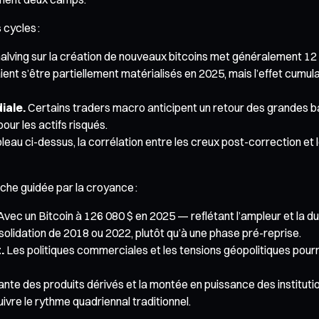
 cycles :
alving sur la création de nouveaux bitcoins met généralement 12 à
raient s’être partiellement matérialisés en 2025, mais l’effet cu
iale.
Certains traders macro anticipent un retour des grandes 
ur les actifs risqués.
bleau ci-dessus, la corrélation entre les creux post-correction et l
che guidée par la croyance :
vec un Bitcoin à 126 080 $ en 2025 — reflétant l’ampleur et la d
lidation de 2018 ou 2022, plutôt qu’à une phase pré-reprise.
.
Les politiques commerciales et les tensions géopolitiques pourrai
te des produits dérivés et la montée en puissance des institutionn
ivre le rythme quadriennal traditionnel.