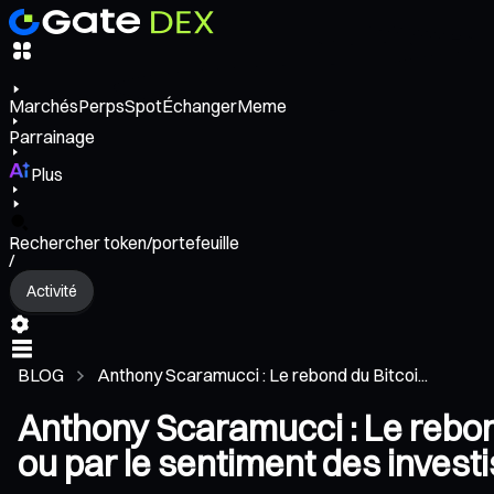
Marchés
Perps
Spot
Échanger
Meme
Parrainage
Plus
Rechercher token/portefeuille
/
Activité
BLOG
Anthony Scaramucci : Le rebond du Bitcoi...
Anthony Scaramucci : Le rebond
ou par le sentiment des invest