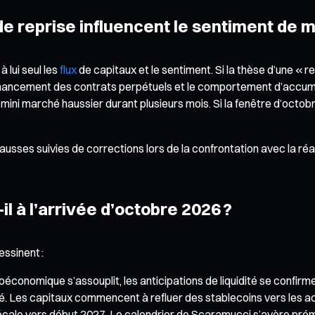
 de reprise influencent le sentiment de 
 lui seul les
flux
de capitaux et le sentiment. Si la thèse d’une « re
 financement des contrats perpétuels et le comportement d’accum
n mini marché haussier durant plusieurs mois. Si la fenêtre d’oc
usses suivies de corrections lors de la confrontation avec la réal
il à l’arrivée d’octobre 2026 ?
essinent :
onomique s’assouplit, les anticipations de liquidité se confirmen
é. Les capitaux commencent à refluer des stablecoins vers les act
écale vers début 2027. Le calendrier de Scaramucci s’avère prém