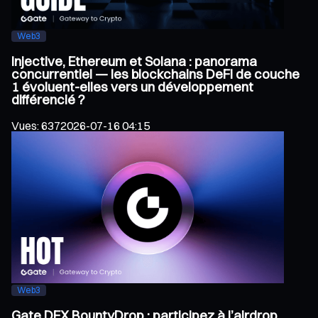
Web3
Injective, Ethereum et Solana : panorama
concurrentiel — les blockchains DeFi de couche
1 évoluent-elles vers un développement
différencié ?
Vues
:
637
2026-07-16 04:15
Web3
Gate DEX BountyDrop : participez à l’airdrop