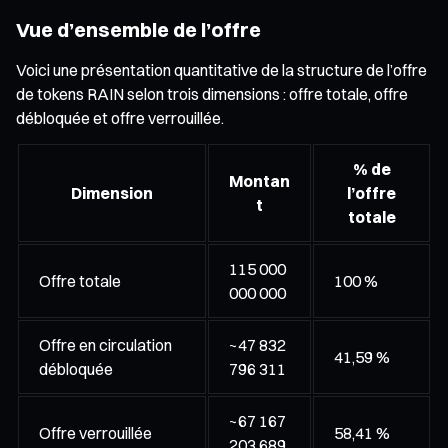
Vue d’ensemble de l’offre
Voici une présentation quantitative de la structure de l’offre
de tokens RAIN selon trois dimensions : offre totale, offre
débloquée et offre verrouillée.
% de
Montan
Dimension
l’offre
t
totale
115 000
Offre totale
100 %
000 000
Offre en circulation
~47 832
41,59 %
débloquée
796 311
~67 167
Offre verrouillée
58,41 %
203 689