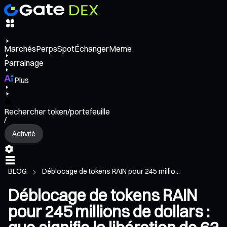
Marchés
Perps
Spot
Échanger
Meme
Parrainage
Plus
Rechercher token/portefeuille
/
Activité
BLOG
Déblocage de tokens RAIN pour 245 millio...
Déblocage de tokens RAIN
pour 245 millions de dollars :