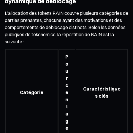
dynamique de déblocage
L’allocation des tokens RAIN couvre plusieurs catégories de
parties prenantes, chacune ayant des motivations et des
comportements de déblocage distincts. Selon les données
publiques de tokenomics, la répartition de RAIN est la
suivante :
P
o
u
r
c
Caractéristique
Catégorie
e
s clés
n
t
a
g
e