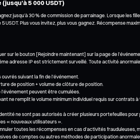
(jusqu’à 5 000 USDT)
gnez jusqu’à 30 % de commission de parrainage. Lorsque les fille
5 USDT. Plus vous invitez, plus vous gagnez. Récompense maximal
er sur le bouton [Rejoindre maintenant] sur la page de l’événement 
e même adresse IP est strictement surveillé. Toute activité anorm
ouvrés suivant la fin de l’événement.
ure de position + volume de clôture de position.
 l’événement peuvent être cumulées.
ipant ne remplit le volume minimum individuel requis sur contrat
entité ne sont pas autorisés à créer plusieurs portefeuilles pour 
es « nouveaux utilisateurs ».
d’annuler toutes les récompenses en cas d’activités frauduleuses, m
assives de comptes ou autres méthodes de participation anormale