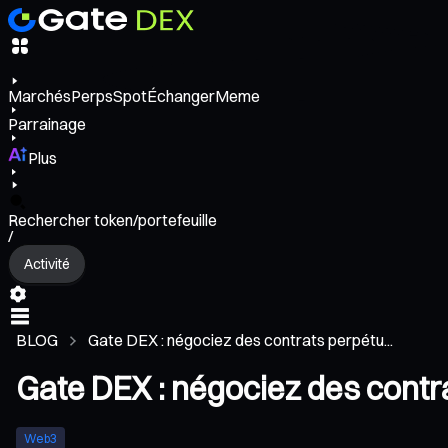
Marchés
Perps
Spot
Échanger
Meme
Parrainage
Plus
Rechercher token/portefeuille
/
Activité
BLOG
Gate DEX : négociez des contrats perpétu...
Gate DEX : négociez des cont
Web3