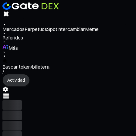
Mercados
Perpetuos
Spot
Intercambiar
Meme
Referidos
Más
Buscar token/billetera
/
Actividad