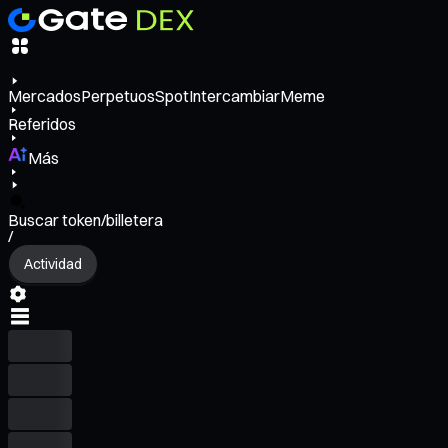
Mercados
Perpetuos
Spot
Intercambiar
Meme
Referidos
Más
Buscar token/billetera
/
Actividad