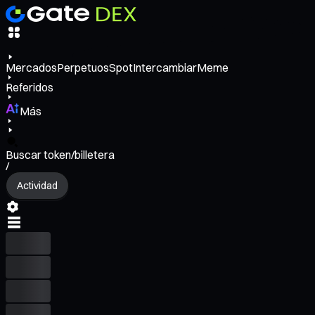
Mercados
Perpetuos
Spot
Intercambiar
Meme
Referidos
Más
Buscar token/billetera
/
Actividad