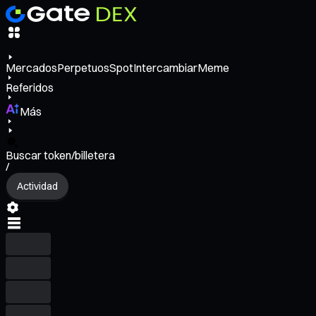
Mercados
Perpetuos
Spot
Intercambiar
Meme
Referidos
Más
Buscar token/billetera
/
Actividad