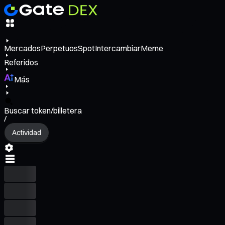
Mercados
Perpetuos
Spot
Intercambiar
Meme
Referidos
Más
Buscar token/billetera
/
Actividad