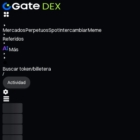
Mercados
Perpetuos
Spot
Intercambiar
Meme
Referidos
Más
Buscar token/billetera
/
Actividad